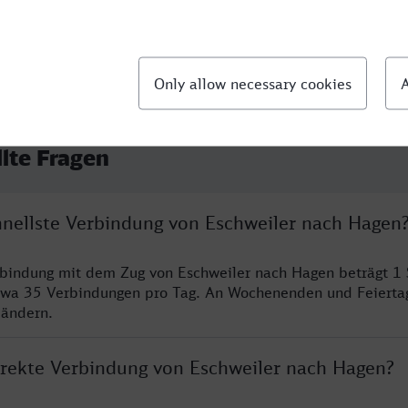
llte Fragen
chnellste Verbindung von Eschweiler nach Hagen
rbindung mit dem Zug von Eschweiler nach Hagen beträgt 1
twa 35 Verbindungen pro Tag. An Wochenenden und Feierta
 ändern.
direkte Verbindung von Eschweiler nach Hagen?