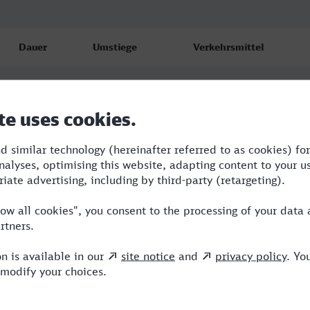
Dauer
Umstiege
Verkehrsmittel
1:34
1
NX,ICE
1:34
1
NX,ICE
1:47
1
RE,NX