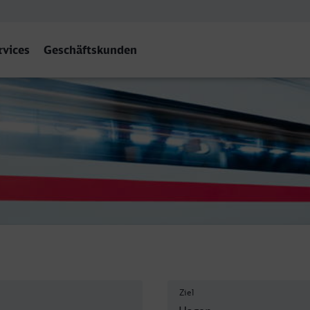
rvices
Geschäftskunden
f
Ziel