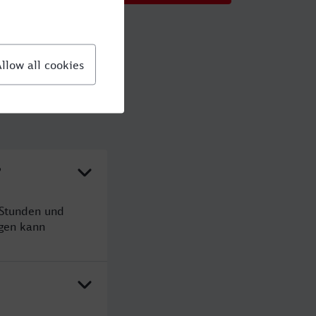
?
 Stunden und
gen kann