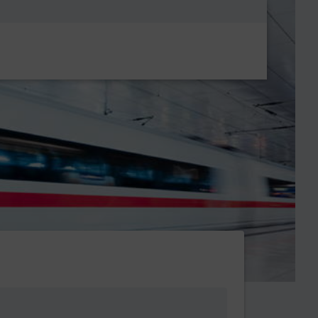
Metanavigatio