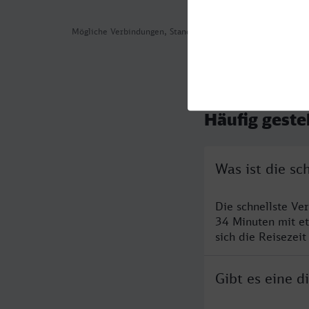
Mögliche Verbindungen, Stand: 2026-08-06 07:03
Häufig geste
Was ist die s
Die schnellste Ve
34 Minuten mit e
sich die Reisezeit
Gibt es eine 