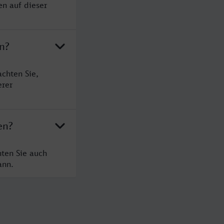
en auf dieser
n?
chten Sie,
erer
en?
hten Sie auch
ann.