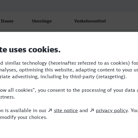
Dauer
Umstiege
Verkehrsmittel
5:49
3
ERB,IC,ICE,MRB
6:39
3
ERB,ICE,MRB
7:19
6
WFB,RE,ERB,ICE,MRB