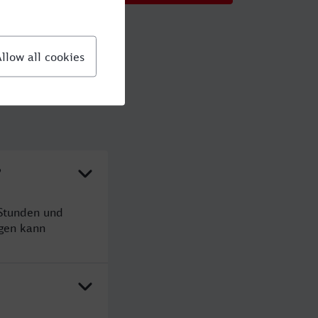
?
 Stunden und
gen kann