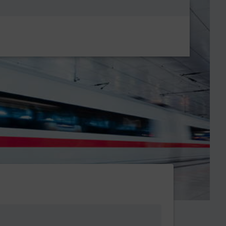
Metanavigatio