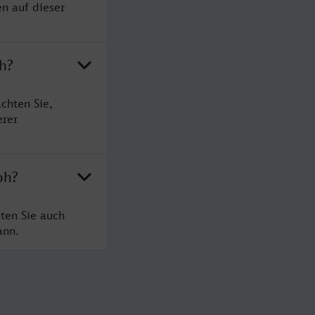
n auf dieser
h?
chten Sie,
erer
oh?
ten Sie auch
ann.