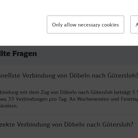
llte Fragen
chnellste Verbindung von Döbeln nach Gütersloh
rbindung mit dem Zug von Döbeln nach Gütersloh beträgt 5
twa 33 Verbindungen pro Tag. An Wochenenden und Feierta
 ändern.
direkte Verbindung von Döbeln nach Gütersloh?