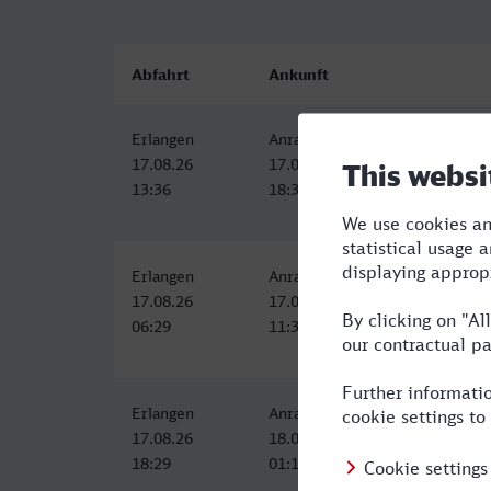
Abfahrt
Ankunft
Erlangen
Anrath
17.08.26
17.08.26
13:36
18:38
Erlangen
Anrath
17.08.26
17.08.26
06:29
11:38
Erlangen
Anrath Bahnhof, Willich
17.08.26
18.08.26
18:29
01:16