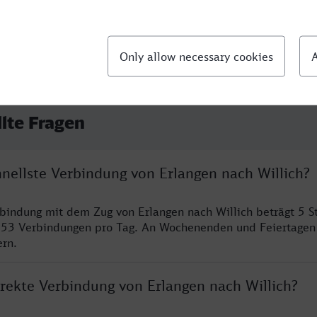
llte Fragen
hnellste Verbindung von Erlangen nach Willich?
rbindung mit dem Zug von Erlangen nach Willich beträgt 5 
 53 Verbindungen pro Tag. An Wochenenden und Feiertagen 
ern.
irekte Verbindung von Erlangen nach Willich?