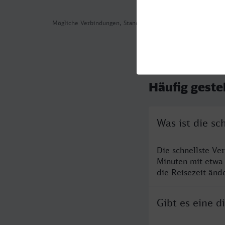
Mögliche Verbindungen, Stand: 2026-08-03 01:26
Häufig geste
Was ist die sc
Die schnellste Ve
Minuten mit etwa
die Reisezeit änd
Gibt es eine d