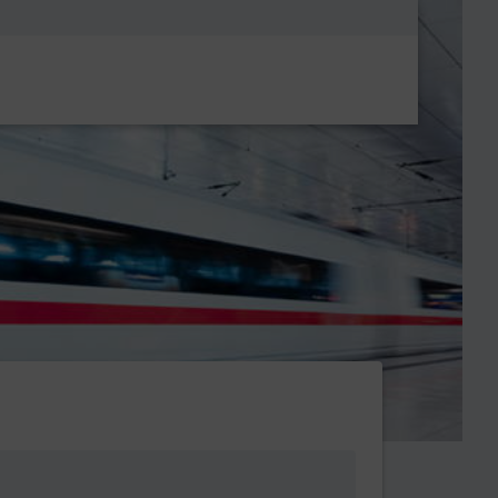
Metanavigatio