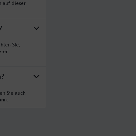
n auf dieser
?
hten Sie,
erer
h?
en Sie auch
ann.