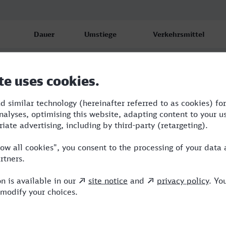
Dauer
Umstiege
Verkehrsmittel
5:02
3
ICE,NX,VIA
5:09
3
RE,ICE,NX,VIA
6:47
3
BUS,RE,RRB,ICE