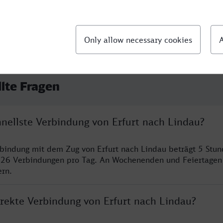
llte Fragen
hnellste Verbindung von Erfurt nach Lindau?
rbindung mit dem Zug von Erfurt nach Lindau beträgt 5 Stu
 26 Verbindungen pro Tag. An Wochenenden und Feiertagen 
ern.
irekte Verbindung von Erfurt nach Lindau?