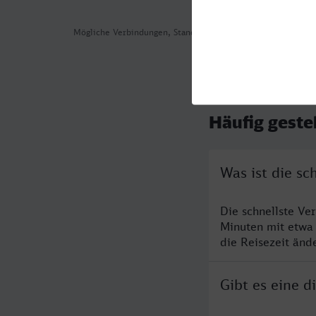
Mögliche Verbindungen, Stand: 2026-08-04 03:07
Häufig geste
Was ist die sc
Die schnellste Ve
Minuten mit etwa
die Reisezeit änd
Gibt es eine d