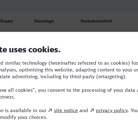
Dauer
Umstiege
Verkehrsmittel
5:46
2
RE,ICE
5:46
2
RE,ICE
5:46
1
RE,ICE