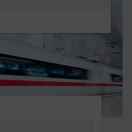
Metanavigatio