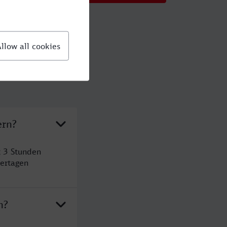
ern?
t 3 Stunden
ertagen
n?