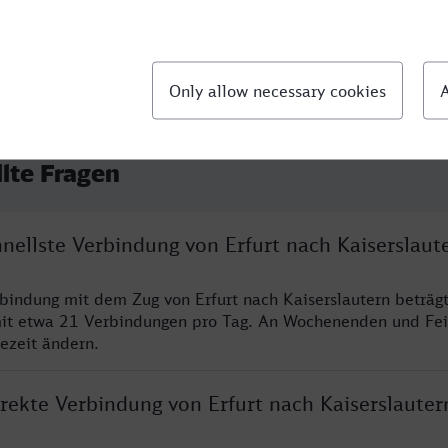
llte Fragen
hnellste Verbindung von Erfurt nach Kaiserslaut
rbindung mit dem Zug von Erfurt nach Kaiserslautern beträg
it etwa 21 Verbindungen pro Tag. An Wochenenden und Fei
sezeit ändern.
irekte Verbindung von Erfurt nach Kaiserslauter