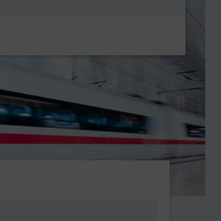
Metanavigatio