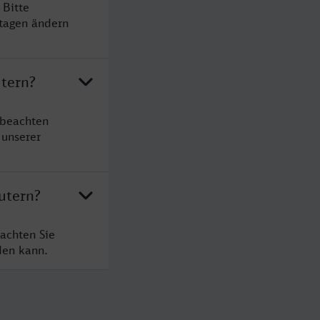
 Bitte
rtagen ändern
utern?
 beachten
 unserer
autern?
eachten Sie
den kann.