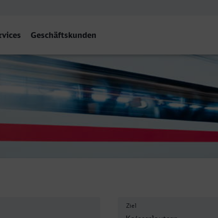
rvices
Geschäftskunden
n Hbf
Ziel