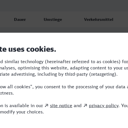
Dauer
Umstiege
Verkehrsmittel
3:53
0
ICE
4:00
1
ICE
3:53
0
ICE