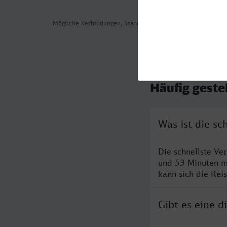
Mögliche Verbindungen, Stand: 2026-08-03 17:15
Häufig geste
Was ist die sc
Die schnellste Ve
und 53 Minuten m
kann sich die Rei
Gibt es eine d