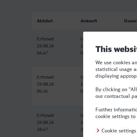
Abfahrt
Ankunft
Dauer
Erftstadt
Unna
1:55
19.08.26
19.08.26
04:47
06:42
Erftstadt
Unna
2:03
19.08.26
19.08.26
06:16
08:19
Erftstadt
Unna
1:55
19.08.26
19.08.26
18:47
20:42