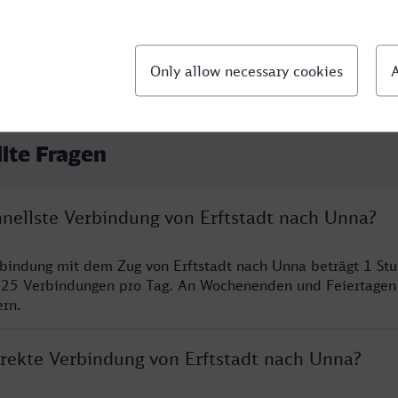
llte Fragen
hnellste Verbindung von Erftstadt nach Unna?
rbindung mit dem Zug von Erftstadt nach Unna beträgt 1 St
 25 Verbindungen pro Tag. An Wochenenden und Feiertagen 
ern.
irekte Verbindung von Erftstadt nach Unna?