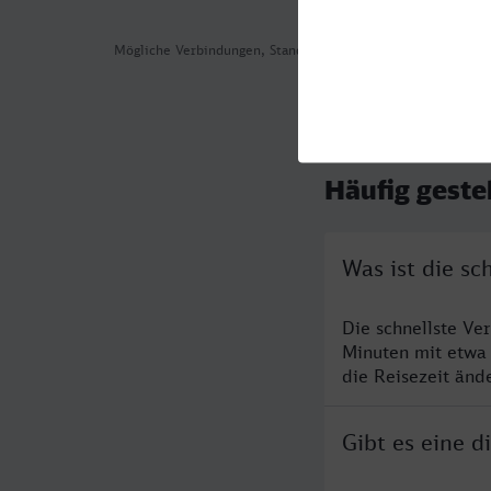
Mögliche Verbindungen, Stand: 2026-08-05 03:02
Häufig geste
Was ist die sc
Die schnellste Ve
Minuten mit etwa
die Reisezeit änd
Gibt es eine d