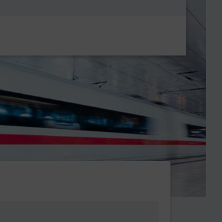
Metanavigatio