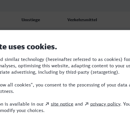
Umstiege
Verkehrsmittel
1
RB,NX
2
RE,ERB,ICE
1
RB,NX