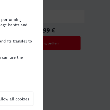
Preis
86,99 €
ab
Verbindung prüfen
für Preise ab 86,99 €
ngen?