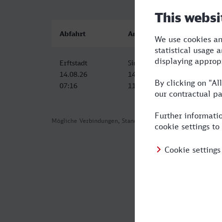
Abfahrt
Ankunft
D
Erftstadt
Sindelfingen
3
14.08.26
14.08.26
07:16
11:06
Mögliche Verbindungen, Stand: 2026-07-31 03:46
Häufig geste
Was ist die sc