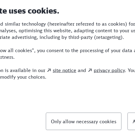
auer
Umstiege
Verkehrsmittel
:50
3
RE,S,ICE
llte Fragen
hnellste Verbindung von Erftstadt nach Sindelfi