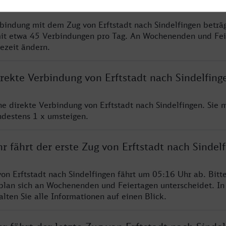
rbindung mit dem Zug von Erftstadt nach Sindelfingen beträ
it etwa 45 Verbindungen pro Tag. An Wochenenden und Fei
sezeit ändern.
irekte Verbindung von Erftstadt nach Sindelfing
ine direkte Verbindung von Erftstadt nach Sindelfingen. Sie 
ndestens 1 x umsteigen.
r fährt der erste Zug von Erftstadt nach Sindel
von Erftstadt nach Sindelfingen fährt um 05:16 Uhr ab. Bitt
rplan sich an Wochenenden und Feiertagen unterscheidet. In
lten Sie alle Informationen auf einen Blick.