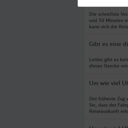
Die schnellste Ve
und 50 Minuten m
kann sich die Rei
Gibt es eine d
Leider gibt es ke
dieser Strecke mi
Um wie viel Uh
Der früheste Zug 
Sie, dass der Fah
Reiseauskunft erha