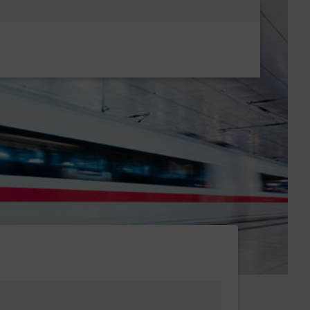
Metanavigatio