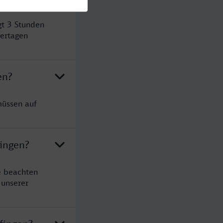
gt 3 Stunden
ertagen
en?
müssen auf
fingen?
e beachten
 unserer