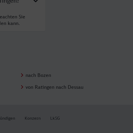
lfingen?
beachten Sie
den kann.
nach Bozen
von Ratingen nach Dessau
kündigen
Konzern
LkSG