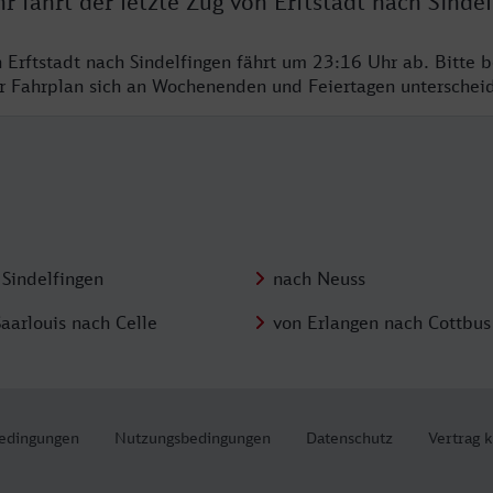
r fährt der letzte Zug von Erftstadt nach Sinde
n Erftstadt nach Sindelfingen fährt um 23:16 Uhr ab. Bitte 
er Fahrplan sich an Wochenenden und Feiertagen unterschei
 Sindelfingen
nach Neuss
aarlouis nach Celle
von Erlangen nach Cottbus
edingungen
Nutzungsbedingungen
Datenschutz
Vertrag 