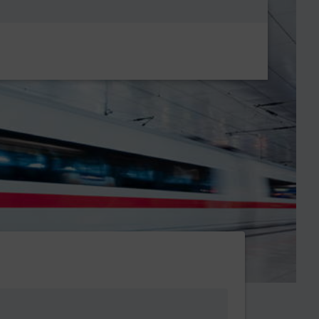
Metanavigatio