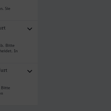
n. Sie
urt
b. Bitte
heidet. In
furt
 Bitte
en