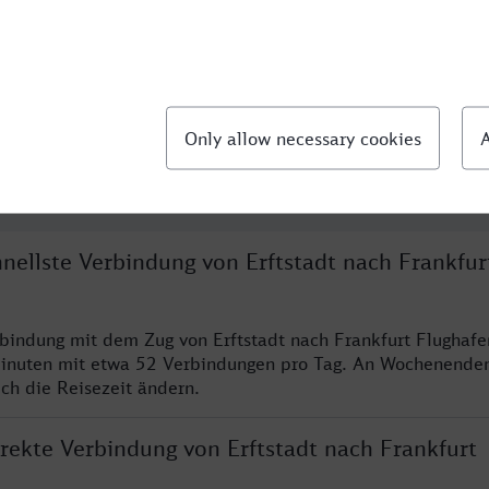
llte Fragen
hnellste Verbindung von Erftstadt nach Frankfur
rbindung mit dem Zug von Erftstadt nach Frankfurt Flughafe
inuten mit etwa 52 Verbindungen pro Tag. An Wochenende
ich die Reisezeit ändern.
irekte Verbindung von Erftstadt nach Frankfurt