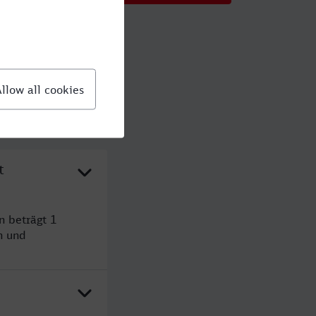
t
n beträgt 1
n und