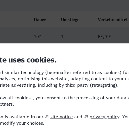
Dauer
Umstiege
Verkehrsmittel
1:31
1
RE,ICE
1:33
1
RE,ICE
1:33
1
RE,ICE