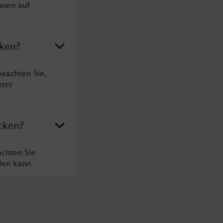
ssen auf
cken?
eachten Sie,
erer
cken?
chten Sie
den kann.