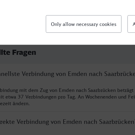
llte Fragen
chnellste Verbindung von Emden nach Saarbrück
erbindung mit dem Zug von Emden nach Saarbrücken beträgt
it etwa 37 Verbindungen pro Tag. An Wochenenden und Fei
sezeit ändern.
direkte Verbindung von Emden nach Saarbrücken