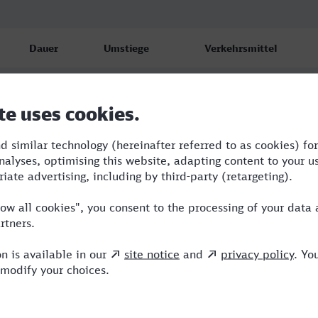
Dauer
Umstiege
Verkehrsmittel
7:39
2
RE,IC,ICE
8:43
3
TGV,RE,ECE
13:00
5
RB,RE,VLX,ICE