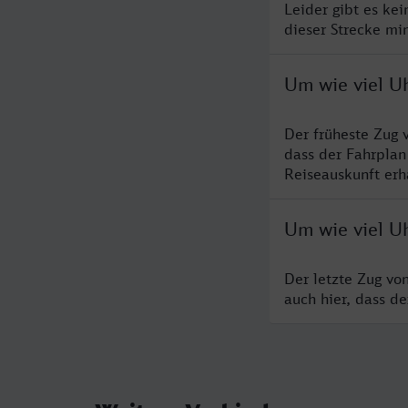
Leider gibt es ke
dieser Strecke mi
Um wie viel U
Der früheste Zug 
dass der Fahrplan
Reiseauskunft erha
Um wie viel U
Der letzte Zug vo
auch hier, dass d