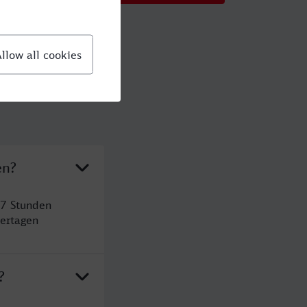
en?
 7 Stunden
ertagen
?