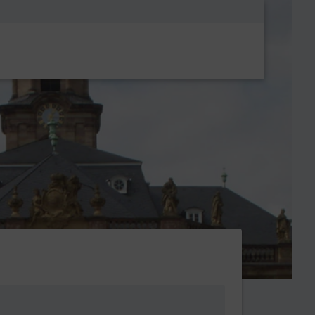
Metanavigatio