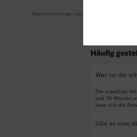
Mögliche Verbindungen, Stand: 2026-08-05 08:25
Häufig geste
Was ist die s
Die schnellste V
und 39 Minuten m
kann sich die Rei
Gibt es eine 