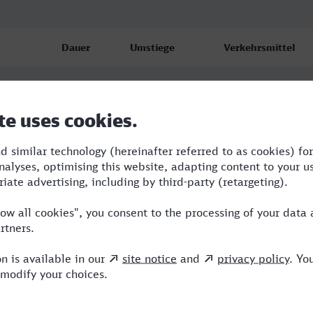
Dauer
Umstiege
Verkehrsmittel
1:03
1
ERB
1:08
1
ERB,NX
1:08
1
ERB,NX