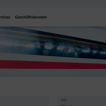
rvices
Geschäftskunden
Westf) Hbf
Ziel