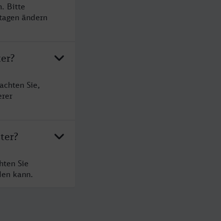
. Bitte
rtagen ändern
ter?
achten Sie,
erer
ter?
hten Sie
den kann.