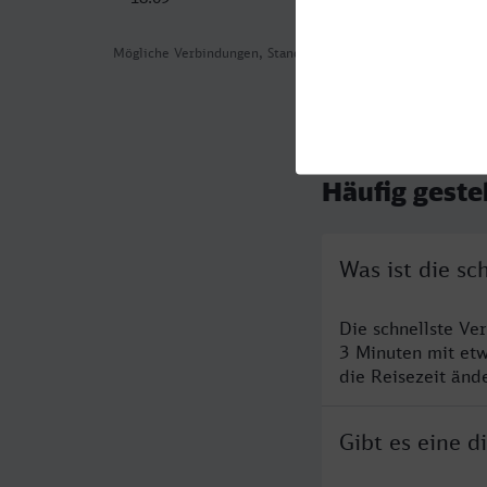
Mögliche Verbindungen, Stand: 2026-08-07 03:21
Häufig geste
Was ist die s
Die schnellste Ve
3 Minuten mit et
die Reisezeit änd
Gibt es eine 