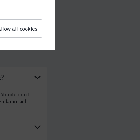
r?
1 Stunden und
n kann sich