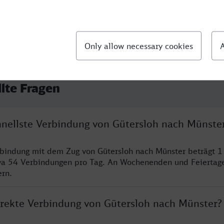
llte Fragen
chnellste Verbindung von Gütersloh nach Münste
rbindung mit dem Zug von Gütersloh nach Münster beträgt 
wa 54 Verbindungen pro Tag. An Wochenenden und Feiertage
ern.
direkte Verbindung von Gütersloh nach Münster?