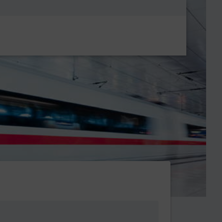
Metanavigatio