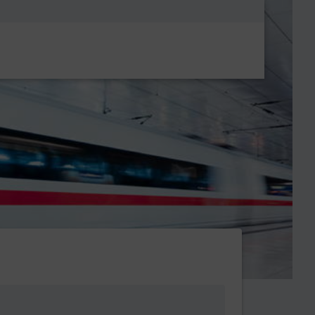
Metanavigatio