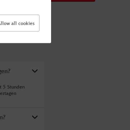
gen?
t 5 Stunden
ertagen
n?