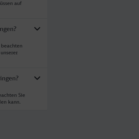
üssen auf
ingen?
e beachten
 unserer
ringen?
eachten Sie
den kann.