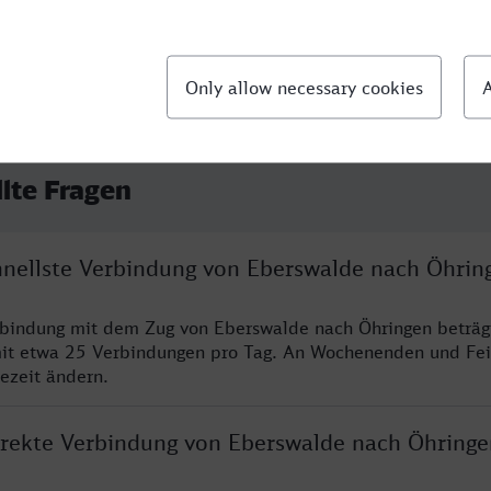
llte Fragen
chnellste Verbindung von Eberswalde nach Öhrin
rbindung mit dem Zug von Eberswalde nach Öhringen beträg
it etwa 25 Verbindungen pro Tag. An Wochenenden und Fei
sezeit ändern.
direkte Verbindung von Eberswalde nach Öhringe