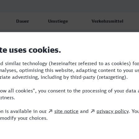
Dauer
Umstiege
Verkehrsmittel
5:37
3
RE,ICE,IC
6:08
3
RB,RE,ARV,ICE
12:59
3
RE,ICE