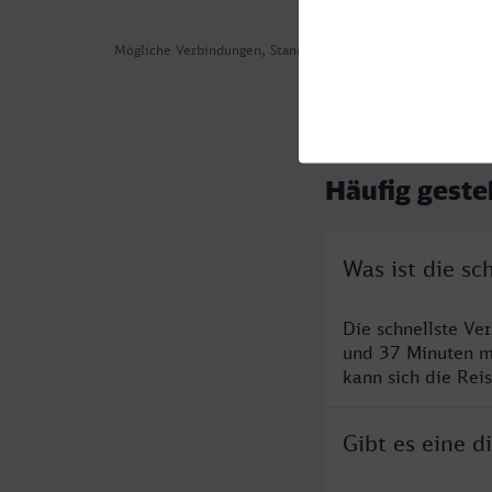
Mögliche Verbindungen, Stand: 2026-08-07 03:43
Häufig geste
Was ist die s
Die schnellste Ve
und 37 Minuten m
kann sich die Rei
Gibt es eine 