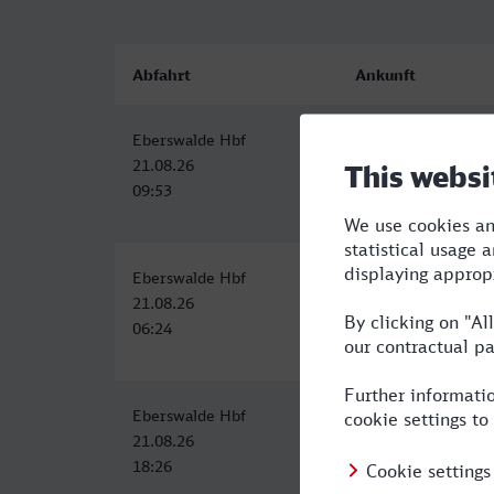
Abfahrt
Ankunft
Eberswalde Hbf
Öhringen Hbf
21.08.26
21.08.26
09:53
15:30
Eberswalde Hbf
Öhringen Hbf
21.08.26
21.08.26
06:24
12:32
Eberswalde Hbf
Öhringen Hbf
21.08.26
22.08.26
18:26
07:25