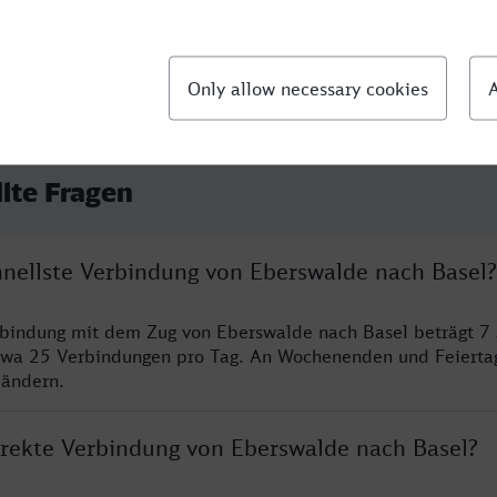
llte Fragen
chnellste Verbindung von Eberswalde nach Basel?
rbindung mit dem Zug von Eberswalde nach Basel beträgt 7
twa 25 Verbindungen pro Tag. An Wochenenden und Feierta
 ändern.
direkte Verbindung von Eberswalde nach Basel?