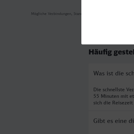
Mögliche Verbindungen, Stand: 2026-08-03 07:24
Häufig geste
Was ist die s
Die schnellste Ve
55 Minuten mit e
sich die Reisezeit
Gibt es eine 