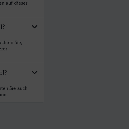
en auf dieser
l?
achten Sie,
erer
el?
hten Sie auch
ann.