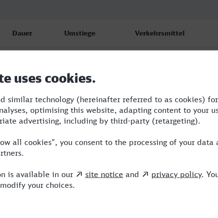
Dauer
Umstiege
Verkehrsmittel
7:55
1
RE,ICE
8:28
2
RE,ECE,ICE
11:55
3
RE,ICE