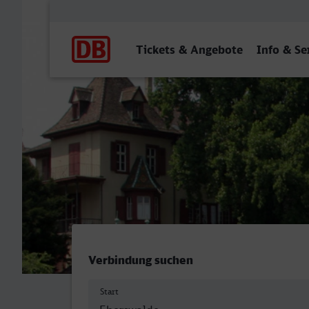
Hauptnavigation
Tickets & Angebote
Info & Se
Eberswalde Hbf - Basel SB
Verbindung suchen
Start