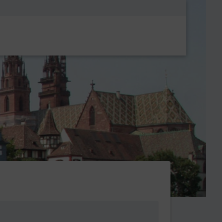
Metanavigatio