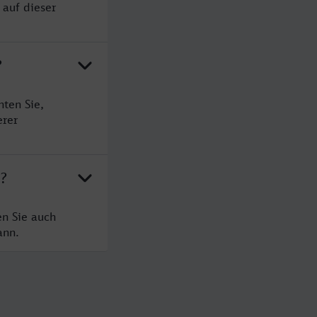
 auf dieser
?
ten Sie,
erer
n?
en Sie auch
ann.