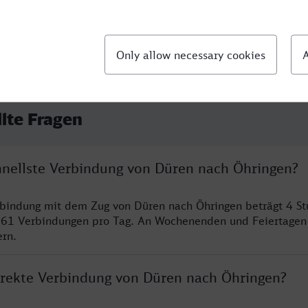
llte Fragen
chnellste Verbindung von Düren nach Öhringen?
rbindung mit dem Zug von Düren nach Öhringen beträgt 4 S
 61 Verbindungen pro Tag. An Wochenenden und Feiertagen 
ern.
direkte Verbindung von Düren nach Öhringen?