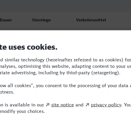
Dauer
Umstiege
Verkehrsmittel
4:08
3
RB,RE,NX,ICE
4:10
4
RE,NX,ICE
4:10
4
RE,NX,ICE