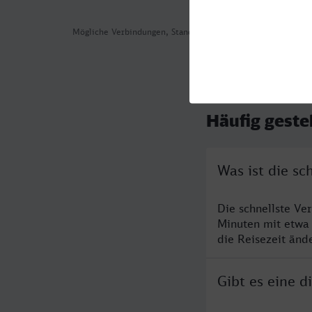
Mögliche Verbindungen, Stand: 2026-08-01 00:36
Häufig geste
Was ist die s
Die schnellste Ve
Minuten mit etwa
die Reisezeit änd
Gibt es eine 