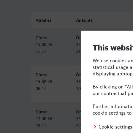
Abfahrt
Ankunft
Düren
Öhringen Hbf
15.08.26
15.08.26
17:17
21:25
Düren
Öhringen Hbf
15.08.26
15.08.26
06:17
10:27
Düren
Öhringen Hbf
15.08.26
15.08.26
18:17
22:27