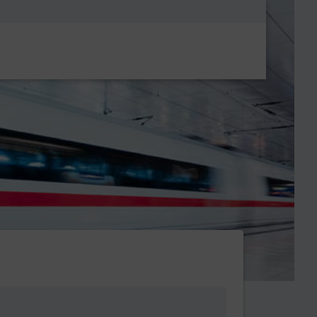
Metanavigatio