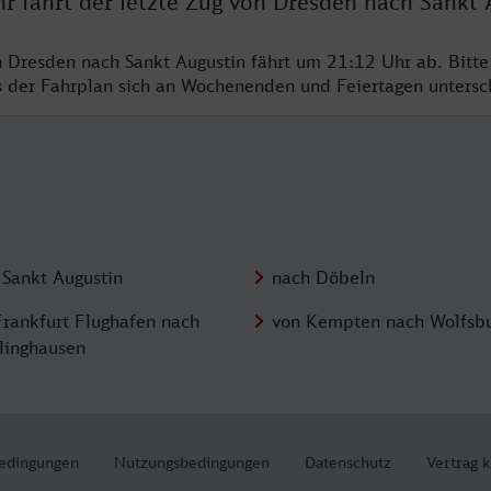
r fährt der letzte Zug von Dresden nach Sankt 
n Dresden nach Sankt Augustin fährt um 21:12 Uhr ab. Bitt
ss der Fahrplan sich an Wochenenden und Feiertagen unters
 Sankt Augustin
nach Döbeln
Frankfurt Flughafen nach
von Kempten nach Wolfsb
linghausen
edingungen
Nutzungsbedingungen
Datenschutz
Vertrag 