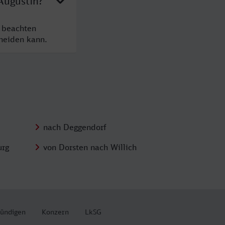
Augustin?
e beachten
cheiden kann.
nach Deggendorf
urg
von Dorsten nach Willich
kündigen
Konzern
LkSG