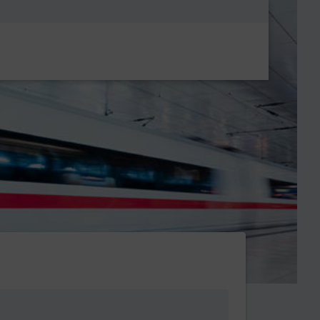
Metanavigatio