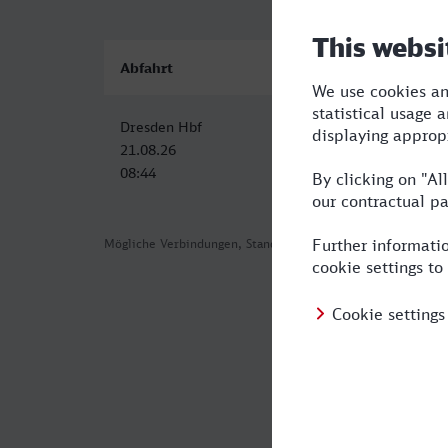
Abfahrt
Ankunft
Dresden Hbf
St Augustin Ort
21.08.26
21.08.26
08:44
14:13
Mögliche Verbindungen, Stand: 2026-08-07 02:09
Häufig geste
Was ist die s