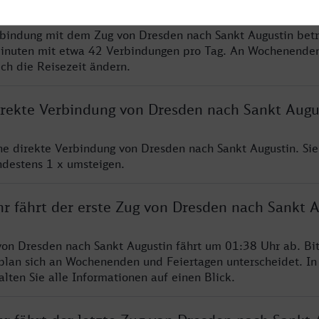
rbindung mit dem Zug von Dresden nach Sankt Augustin betr
inuten mit etwa 42 Verbindungen pro Tag. An Wochenende
ich die Reisezeit ändern.
direkte Verbindung von Dresden nach Sankt Augu
ine direkte Verbindung von Dresden nach Sankt Augustin. Si
ndestens 1 x umsteigen.
hr fährt der erste Zug von Dresden nach Sankt 
von Dresden nach Sankt Augustin fährt um 01:38 Uhr ab. Bi
rplan sich an Wochenenden und Feiertagen unterscheidet. In
lten Sie alle Informationen auf einen Blick.