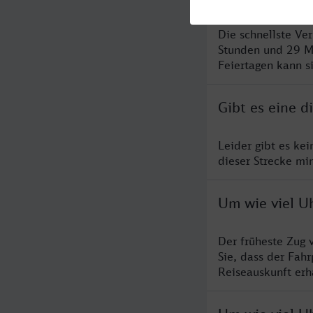
Die schnellste Ve
Stunden und 29 M
Feiertagen kann s
Gibt es eine 
Leider gibt es ke
dieser Strecke mi
Um wie viel U
Der früheste Zug 
Sie, dass der Fah
Reiseauskunft erha