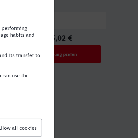
Preis
95,02 €
ab
Verbindung prüfen
für Preise ab 95,02 €
gustin?