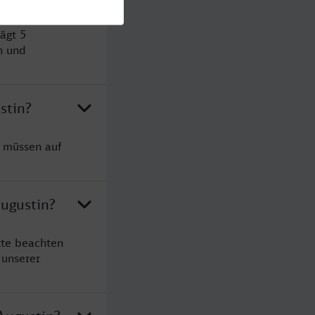
ägt 5
n und
stin?
e müssen auf
Augustin?
tte beachten
 unserer