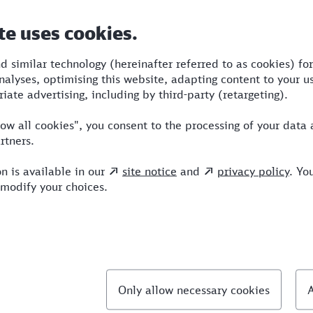
Dauer
Umstiege
Verkehrsmittel
5:29
3
STR,ICE
llte Fragen
chnellste Verbindung von Dresden nach Sankt Au