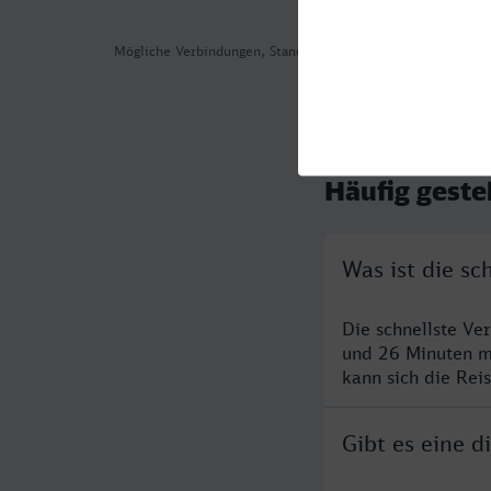
Mögliche Verbindungen, Stand: 2026-08-09 01:55
Häufig geste
Was ist die s
Die schnellste Ve
und 26 Minuten m
kann sich die Rei
Gibt es eine 