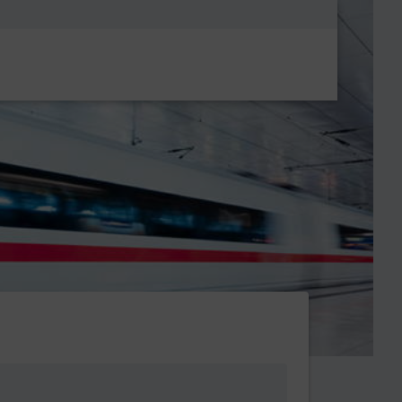
Metanavigatio