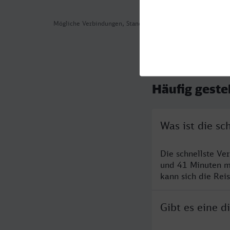
Mögliche Verbindungen, Stand: 2026-08-05 17:04
Häufig geste
Was ist die s
Die schnellste Ve
und 41 Minuten m
kann sich die Rei
Gibt es eine 