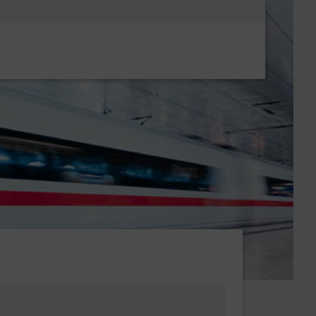
Metanavigatio