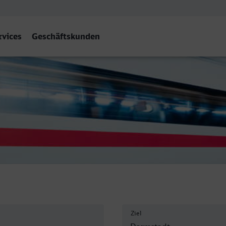
rvices
Geschäftskunden
Hbf
Ziel