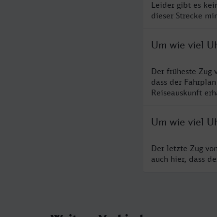
Leider gibt es ke
dieser Strecke mi
Um wie viel U
Der früheste Zug 
dass der Fahrplan
Reiseauskunft erha
Um wie viel U
Der letzte Zug vo
auch hier, dass d