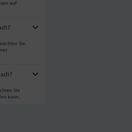
ssen auf
adt?
eachten Sie,
erer
tadt?
chten Sie
den kann.