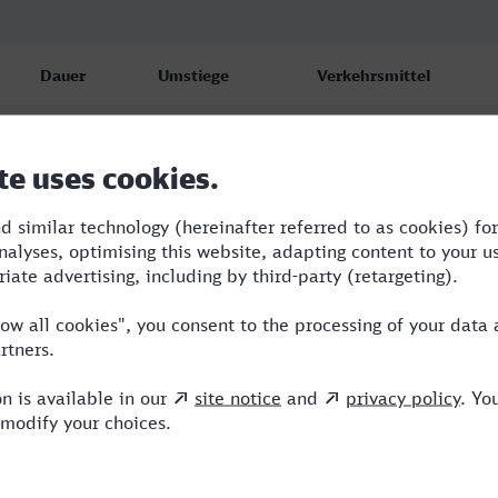
Dauer
Umstiege
Verkehrsmittel
4:41
2
RB,ICE
5:14
1
RB,ICE
5:09
1
ICE