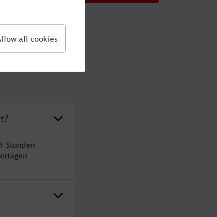
t?
4 Stunden
ertagen
?