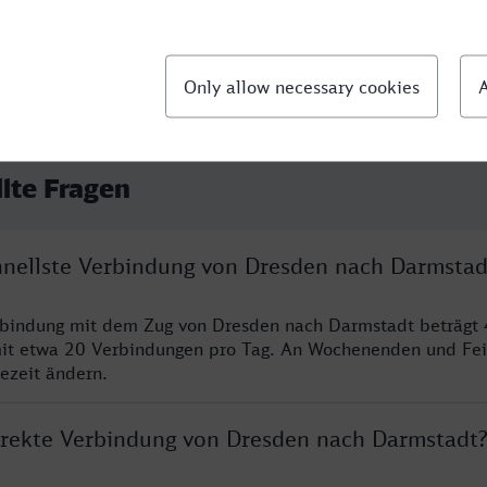
llte Fragen
chnellste Verbindung von Dresden nach Darmstad
rbindung mit dem Zug von Dresden nach Darmstadt beträgt 
it etwa 20 Verbindungen pro Tag. An Wochenenden und Fei
sezeit ändern.
direkte Verbindung von Dresden nach Darmstadt