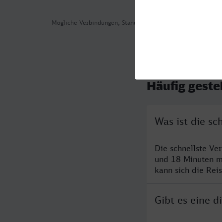
Mögliche Verbindungen, Stand: 2026-08-04 11:14
Häufig geste
Was ist die s
Die schnellste V
und 18 Minuten m
kann sich die Rei
Gibt es eine 