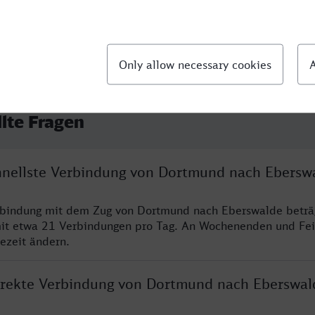
llte Fragen
chnellste Verbindung von Dortmund nach Ebersw
erbindung mit dem Zug von Dortmund nach Eberswalde beträ
it etwa 21 Verbindungen pro Tag. An Wochenenden und Fei
sezeit ändern.
direkte Verbindung von Dortmund nach Eberswal