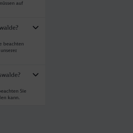
müssen auf
swalde?
e beachten
 unserer
swalde?
beachten Sie
den kann.