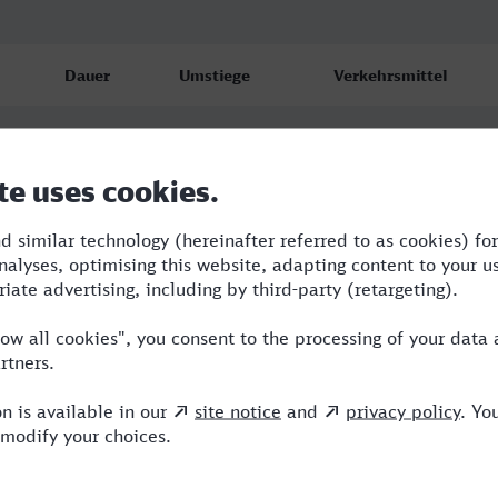
Dauer
Umstiege
Verkehrsmittel
4:18
1
RE,ICE
4:45
1
RE,ICE
4:51
1
RE,ICE