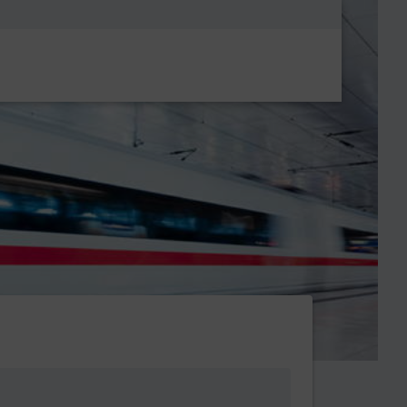
Metanavigatio