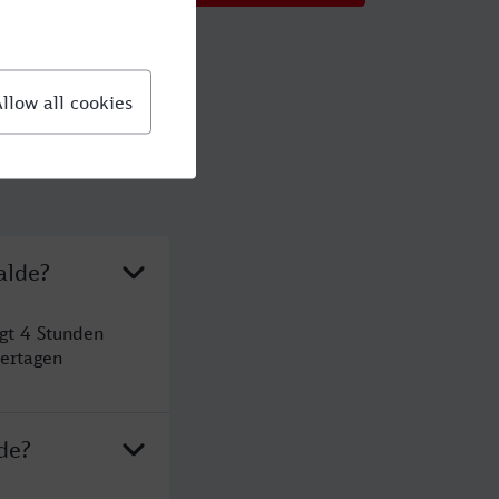
alde?
gt 4 Stunden
ertagen
de?