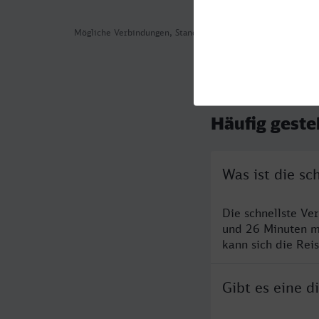
Mögliche Verbindungen, Stand: 2026-08-05 12:22
Häufig geste
Was ist die s
Die schnellste Ve
und 26 Minuten m
kann sich die Rei
Gibt es eine 