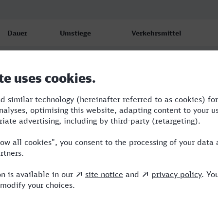
Dauer
Umstiege
Verkehrsmittel
4:26
2
RRB,NX,ICE
4:26
2
RRB,NX,ICE
4:46
2
RRB,ICE,ERX