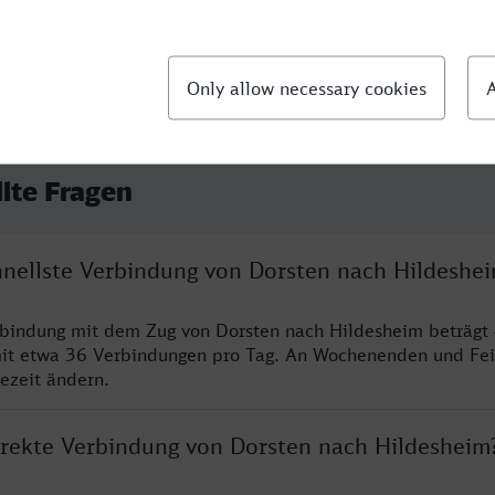
llte Fragen
chnellste Verbindung von Dorsten nach Hildeshe
rbindung mit dem Zug von Dorsten nach Hildesheim beträgt
it etwa 36 Verbindungen pro Tag. An Wochenenden und Fei
sezeit ändern.
direkte Verbindung von Dorsten nach Hildesheim