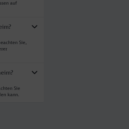
ssen auf
heim?
eachten Sie,
erer
heim?
chten Sie
den kann.