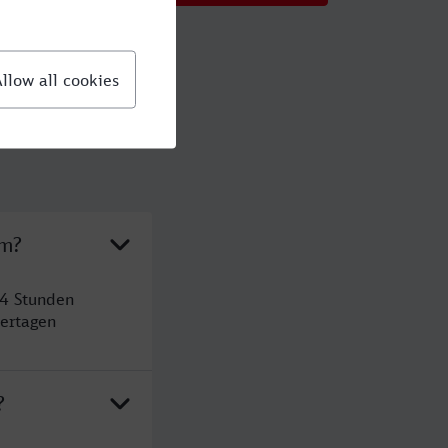
im?
 4 Stunden
ertagen
?