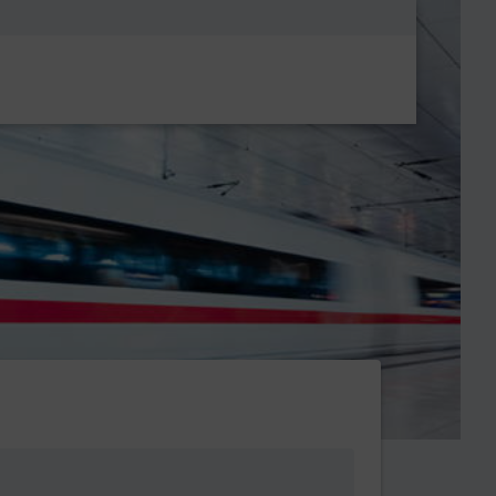
Metanavigatio