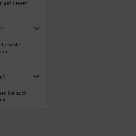
n auf dieser
e?
hten Sie,
erer
e?
ten Sie auch
ann.