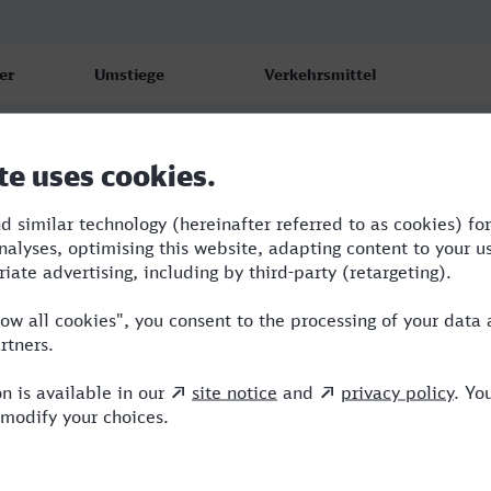
er
Umstiege
Verkehrsmittel
2
S,ERB,NX
2
RB,RE,NX
2
RB,RE,NX