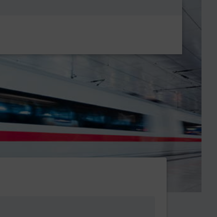
Metanavigatio