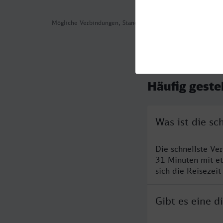
Mögliche Verbindungen, Stand: 2026-08-05 16:59
Häufig geste
Was ist die s
Die schnellste V
31 Minuten mit e
sich die Reisezeit
Gibt es eine 