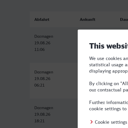
Abfahrt
Ankunft
Dau
Dormagen
Herne
1:31
19.08.26
19.08.26
11:06
12:37
Dormagen
Herne
1:46
19.08.26
19.08.26
06:21
08:07
Dormagen
Herne
1:46
19.08.26
19.08.26
18:21
20:07