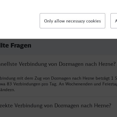
llte Fragen
chnellste Verbindung von Dormagen nach Herne?
erbindung mit dem Zug von Dormagen nach Herne beträgt 1 
twa 83 Verbindungen pro Tag. An Wochenenden und Feierta
 ändern.
direkte Verbindung von Dormagen nach Herne?