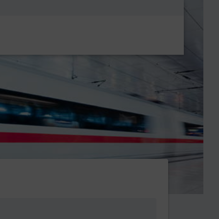
Metanavigatio