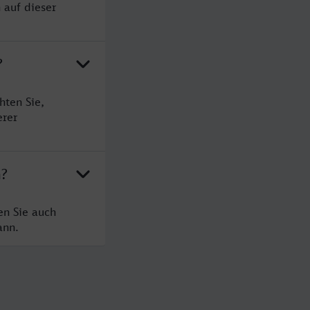
 auf dieser
?
hten Sie,
erer
h?
en Sie auch
ann.