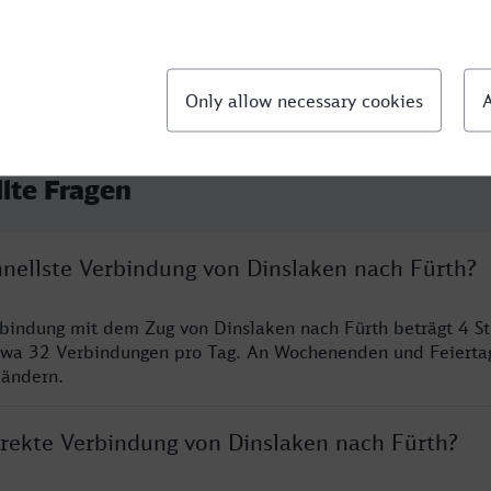
llte Fragen
hnellste Verbindung von Dinslaken nach Fürth?
rbindung mit dem Zug von Dinslaken nach Fürth beträgt 4 S
twa 32 Verbindungen pro Tag. An Wochenenden und Feierta
 ändern.
direkte Verbindung von Dinslaken nach Fürth?