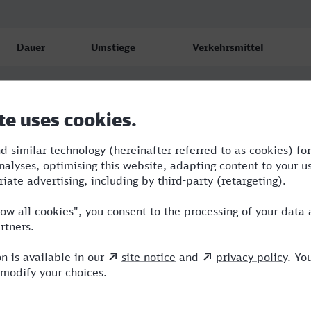
Dauer
Umstiege
Verkehrsmittel
4:36
2
RE,ICE,VIA
4:36
2
RE,ICE,VIA
4:54
2
RE,NX,ICE