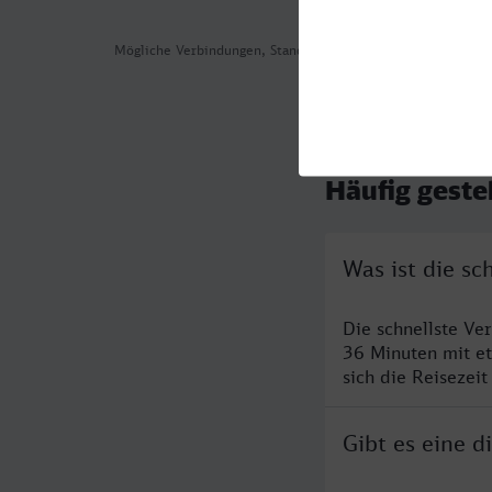
Mögliche Verbindungen, Stand: 2026-08-05 05:19
Häufig geste
Was ist die sc
Die schnellste Ve
36 Minuten mit e
sich die Reisezeit
Gibt es eine 