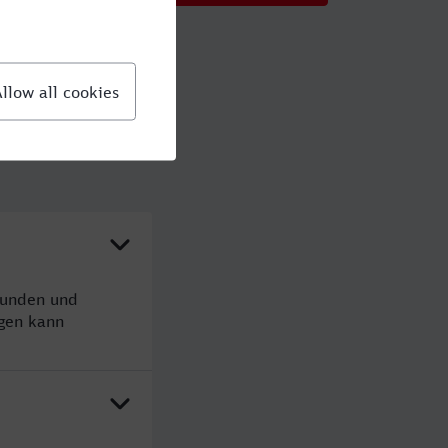
tunden und
gen kann