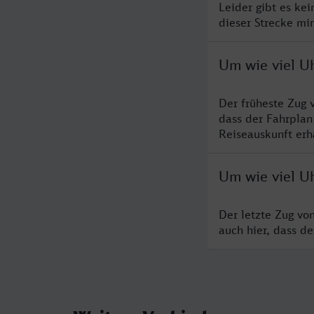
Leider gibt es ke
dieser Strecke mi
Um wie viel U
Der früheste Zug 
dass der Fahrplan
Reiseauskunft erha
Um wie viel U
Der letzte Zug vo
auch hier, dass d