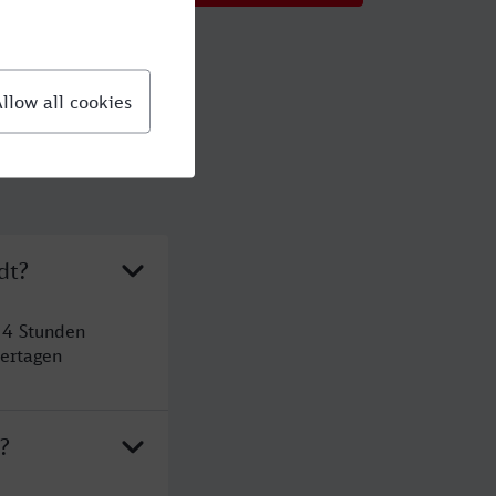
dt?
 4 Stunden
ertagen
?