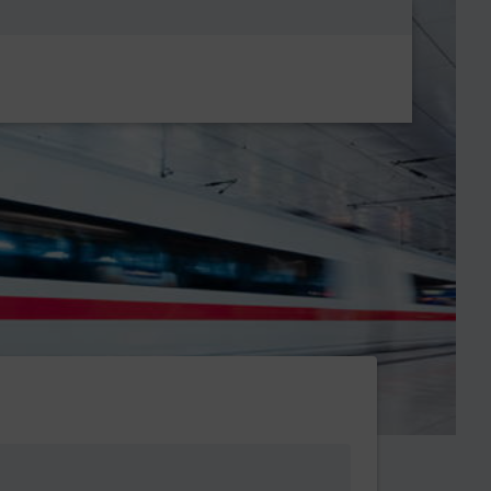
Metanavigatio