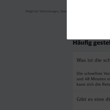
Mögliche Verbindungen, Stand: 2026-08-04 08:57
Häufig geste
Was ist die s
Die schnellste Ve
und 48 Minuten m
kann sich die Rei
Gibt es eine 