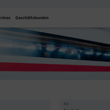
rvices
Geschäftskunden
 Hbf
Ziel