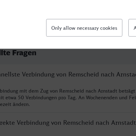
llte Fragen
chnellste Verbindung von Remscheid nach Arnsta
rbindung mit dem Zug von Remscheid nach Arnstadt beträgt
it etwa 50 Verbindungen pro Tag. An Wochenenden und Fei
sezeit ändern.
direkte Verbindung von Remscheid nach Arnstadt