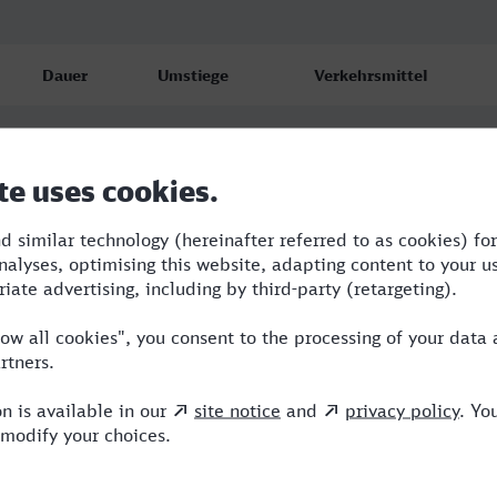
Dauer
Umstiege
Verkehrsmittel
4:48
4
STB,RRB,NX,ICE
5:12
4
STB,R,NX,ICE
5:51
4
STB,R,NX,ICE