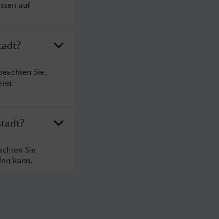
ssen auf
tadt?
beachten Sie,
erer
stadt?
achten Sie
den kann.