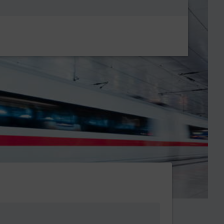
Metanavigatio