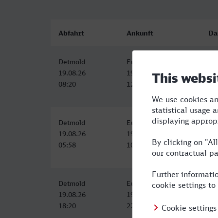
Abfahrt
Ankunft
Da
Detmold
Euskirchen
4:
19.08.26
19.08.26
08:20
12:28
Detmold
Euskirchen
5:
19.08.26
19.08.26
05:58
10:58
Detmold
Euskirchen
4:
19.08.26
19.08.26
18:20
22:28