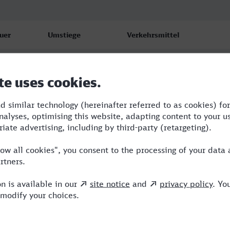
uer
Umstiege
Verkehrsmittel
08
3
RB,ERB,NX
00
2
RE,ERB,NX
08
3
RB,ERB,NX