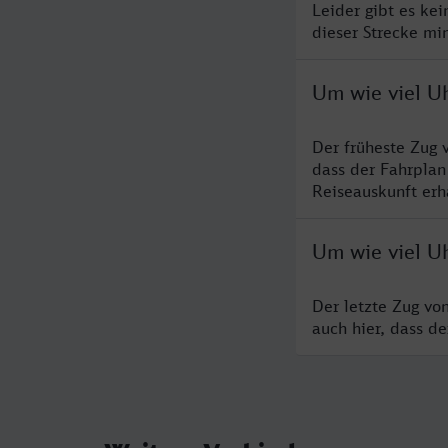
Leider gibt es ke
dieser Strecke mi
Um wie viel U
Der früheste Zug 
dass der Fahrplan
Reiseauskunft erha
Um wie viel U
Der letzte Zug vo
auch hier, dass d