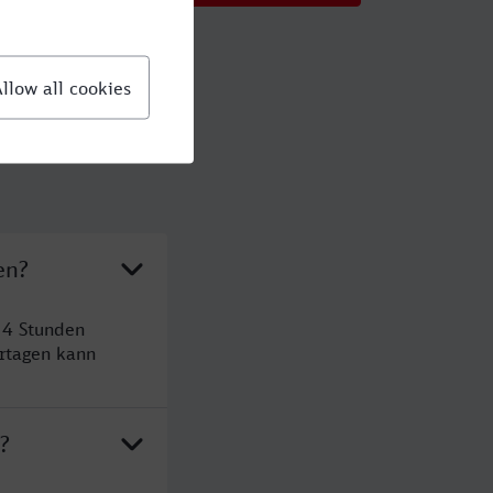
en?
 4 Stunden
rtagen kann
?