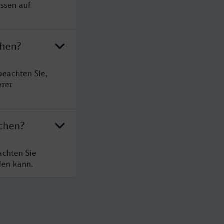
ssen auf
chen?
beachten Sie,
erer
rchen?
achten Sie
den kann.