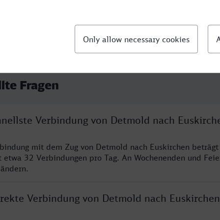
llte Fragen
chnellste Verbindung von Detmold nach Euskirch
rbindung mit dem Zug von Detmold nach Euskirchen beträgt
t etwa 32 Verbindungen pro Tag. An Wochenenden und Feie
 ändern.
direkte Verbindung von Detmold nach Euskirchen