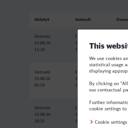
Abfahrt
Ankunft
Daue
Detmold
Erlangen
4:16
19.08.26
19.08.26
11:20
15:36
Detmold
Erlangen
4:56
19.08.26
19.08.26
05:59
10:55
Detmold
Erlangen
4:41
19.08.26
19.08.26
18:20
23:01