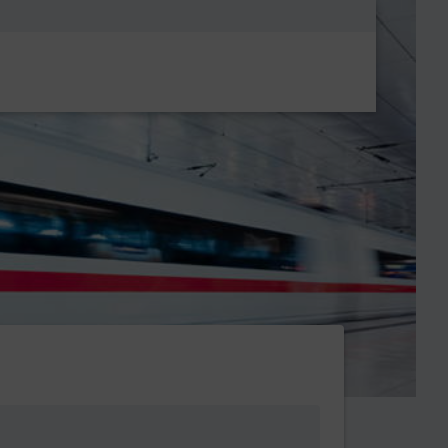
Metanavigatio