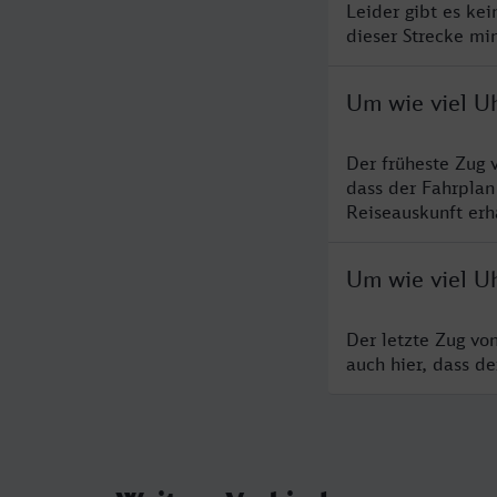
Leider gibt es ke
dieser Strecke mi
Um wie viel U
Der früheste Zug 
dass der Fahrplan
Reiseauskunft erha
Um wie viel U
Der letzte Zug vo
auch hier, dass d