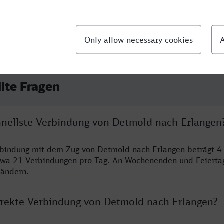
llte Fragen
chnellste Verbindung von Detmold nach Erlangen
rbindung mit dem Zug von Detmold nach Erlangen beträgt 4
twa 21 Verbindungen pro Tag. An Wochenenden und Feierta
 ändern.
direkte Verbindung von Detmold nach Erlangen?