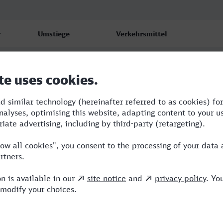
r
Umstiege
Verkehrsmittel
3
ERB,IC,ICE
3
RE,ERB,NX,ICE
4
RE,ERB,NX,ICE