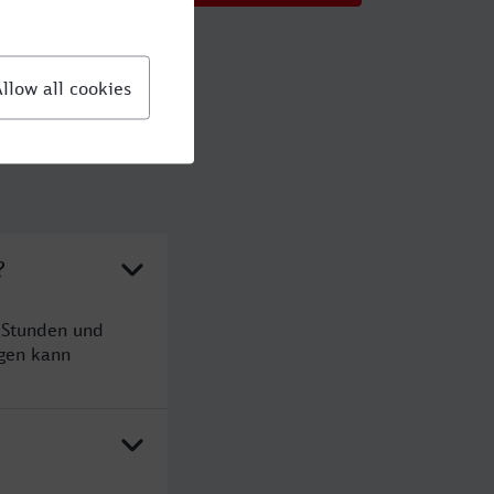
?
 Stunden und
gen kann