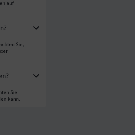
en auf
en?
achten Sie,
erer
en?
hten Sie
den kann.