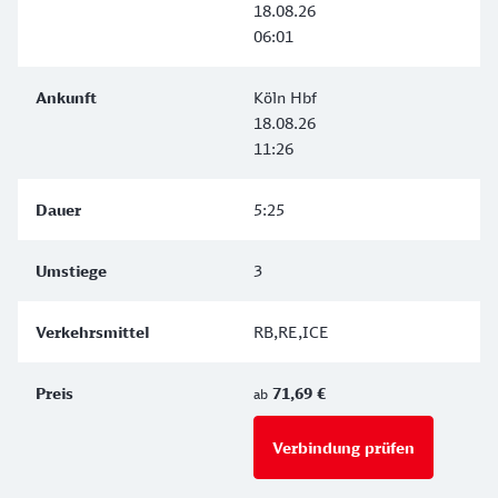
18.08.26
06:01
Köln Hbf
18.08.26
11:26
5:25
3
RB,RE,ICE
71,69 €
ab
Verbindung prüfen
für Preise 