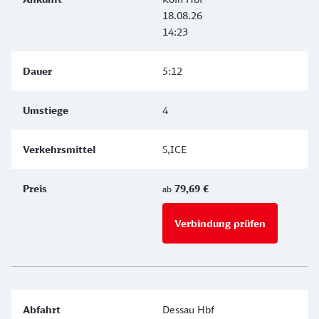
18.08.26
14:23
5:12
4
S,ICE
79,69 €
ab
Verbindung prüfen
für Preise 
Dessau Hbf