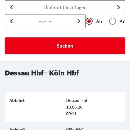
Datum der Hinfahrt
Uhrzeit der Hinfahrt
Ab
An
Uhrzeit als 
Uh
Dessau Hbf - Köln Hbf
Dessau Hbf
18.08.26
09:11
Köln Hbf