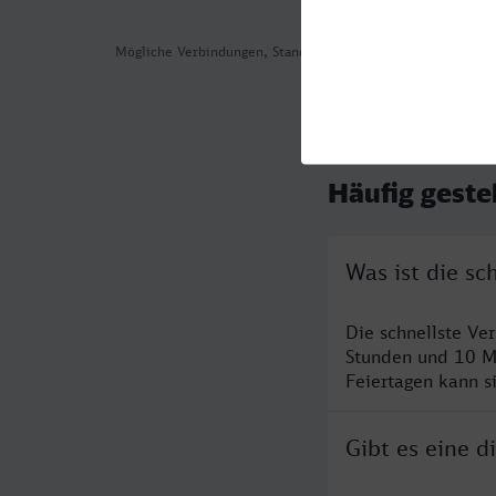
Mögliche Verbindungen, Stand: 2026-08-06 06:54
Häufig geste
Was ist die s
Die schnellste Ve
Stunden und 10 M
Feiertagen kann s
Gibt es eine 