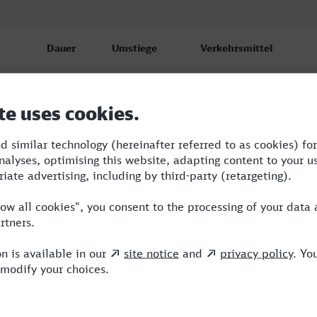
Dauer
Umstiege
Verkehrsmittel
9:10
4
S,OE,IC,ICE,EC
16:15
10
R,KM,RE,LKA,ICE,NEB
15:05
5
BUS,RE,RJ,ICE,EIP