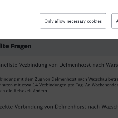
llte Fragen
chnellste Verbindung von Delmenhorst nach War
rbindung mit dem Zug von Delmenhorst nach Warschau beträ
inuten mit etwa 14 Verbindungen pro Tag. An Wochenende
ich die Reisezeit ändern.
direkte Verbindung von Delmenhorst nach Warsc