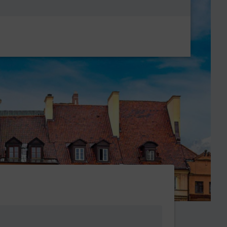
Metanavigatio