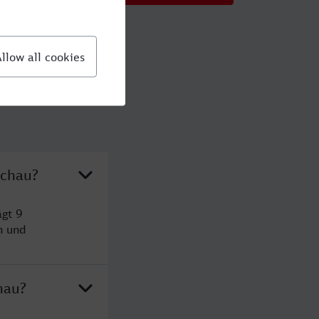
schau?
gt 9
n und
hau?