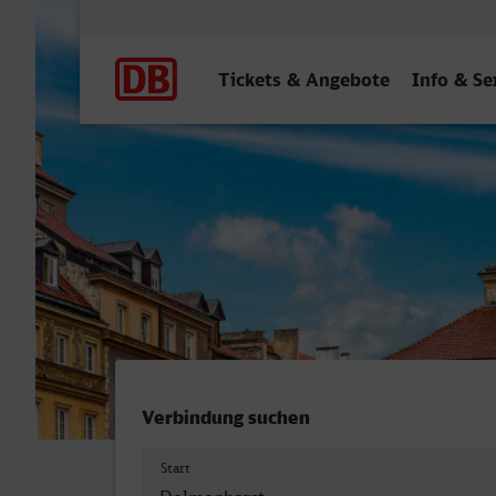
Hauptnavigation
Tickets & Angebote
Info & Se
Delmenhorst - Warszawa C
Verbindung suchen
Start