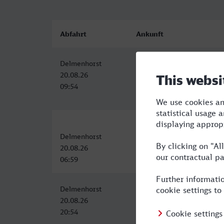
Abfahrt
Ankunft
Delmenhorst
Warszawa Centralna
20.08.26
20.08.26
09:54
19:04
Delmenhorst
Warszawa Srodmiescie
20.08.26
20.08.26
06:59
23:14
Delmenhorst
Warszawa Centralna
20.08.26
21.08.26
20:54
11:59