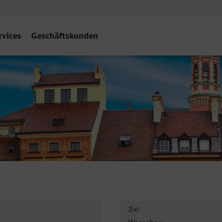
rvices
Geschäftskunden
entralna
Ziel