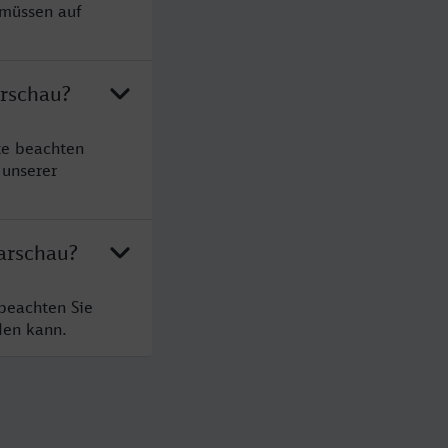
 müssen auf
arschau?
te beachten
 unserer
arschau?
beachten Sie
den kann.