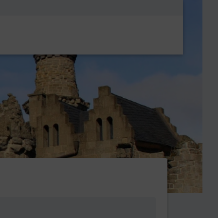
Metanavigatio