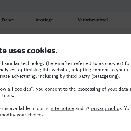
Dauer
Umstiege
Verkehrsmittel
2:33
2
RE,ICE
2:35
2
RE,ICE
2:40
3
RE,ICE