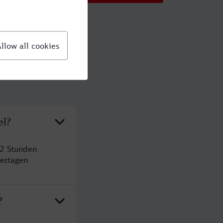
el?
 2 Stunden
ertagen
?