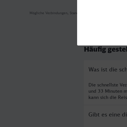
Mögliche Verbindungen, Stand: 2026-08-05 12:49
Häufig geste
Was ist die s
Die schnellste Ve
und 33 Minuten m
kann sich die Rei
Gibt es eine 