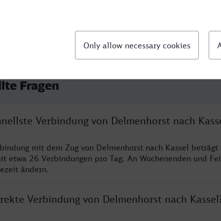
llte Fragen
chnellste Verbindung von Delmenhorst nach Kass
rbindung mit dem Zug von Delmenhorst nach Kassel beträgt
it etwa 26 Verbindungen pro Tag. An Wochenenden und Fei
sezeit ändern.
direkte Verbindung von Delmenhorst nach Kassel