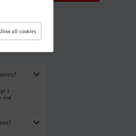
nover?
gt 1
n und
ver?