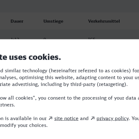
Dauer
Umstiege
Verkehrsmittel
1:12
0
ICE
1:15
0
ICE
1:20
1
RE,ICE