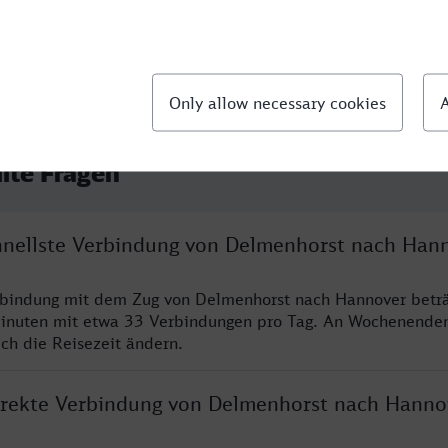
llte Fragen
chnellste Verbindung von Delmenhorst nach Han
rbindung mit dem Zug von Delmenhorst nach Hannover beträ
inuten mit etwa 33 Verbindungen pro Tag. An Wochenende
ich die Reisezeit ändern.
direkte Verbindung von Delmenhorst nach Hanno