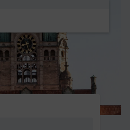
Metanavigatio