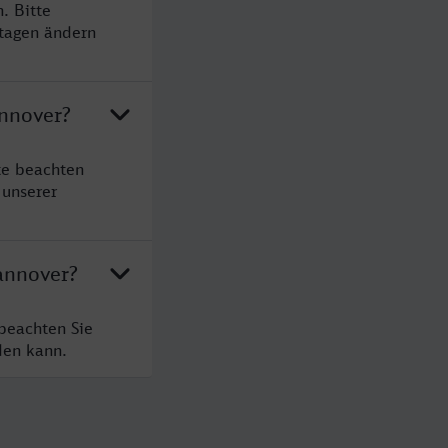
. Bitte
rtagen ändern
annover?
te beachten
 unserer
annover?
beachten Sie
den kann.