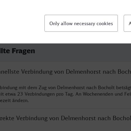
llte Fragen
chnellste Verbindung von Delmenhorst nach Boch
rbindung mit dem Zug von Delmenhorst nach Bocholt beträg
it etwa 23 Verbindungen pro Tag. An Wochenenden und Fei
sezeit ändern.
direkte Verbindung von Delmenhorst nach Bochol