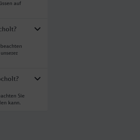
üssen auf
cholt?
 beachten
 unserer
ocholt?
eachten Sie
den kann.