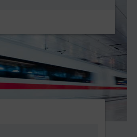
Metanavigatio