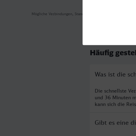
Mögliche Verbindungen, Stand: 2026-07-30 01:46
Häufig geste
Was ist die s
Die schnellste Ve
und 36 Minuten m
kann sich die Rei
Gibt es eine 