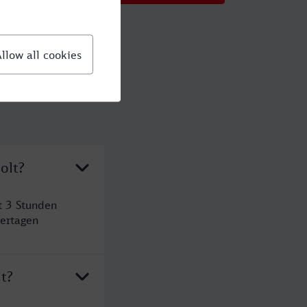
olt?
t 3 Stunden
ertagen
t?