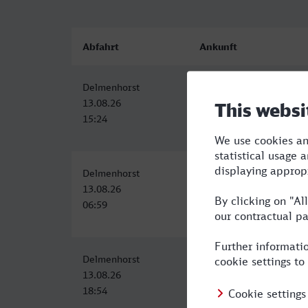
Abfahrt
Ankunft
Delmenhorst
Bahnhof, Bocholt
13.08.26
13.08.26
15:24
19:00
Delmenhorst
Bocholt
13.08.26
13.08.26
06:59
11:41
Delmenhorst
Bocholt
13.08.26
13.08.26
18:54
23:41