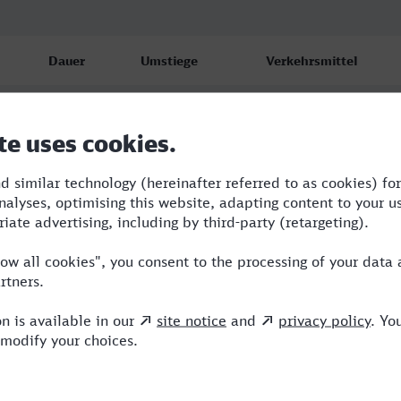
Dauer
Umstiege
Verkehrsmittel
3:36
2
BUS,FLX,NWB
4:42
2
ICE,VIA
4:47
2
RE,ICE,VIA