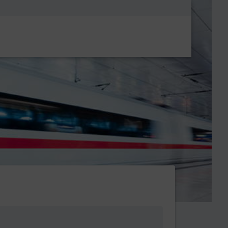
Metanavigatio