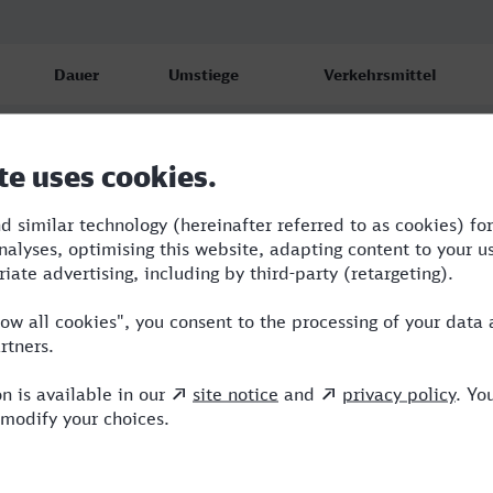
Dauer
Umstiege
Verkehrsmittel
5:00
2
S,ICE
5:09
1
ERX,ICE
10:05
3
RE,ICE