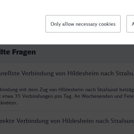
llte Fragen
hnellste Verbindung von Hildesheim nach Strals
rbindung mit dem Zug von Hildesheim nach Stralsund beträg
t etwa 35 Verbindungen pro Tag. An Wochenenden und Feie
 ändern.
direkte Verbindung von Hildesheim nach Stralsu