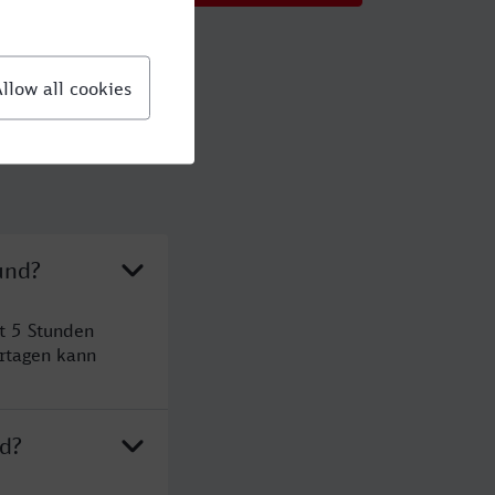
und?
t 5 Stunden
rtagen kann
nd?