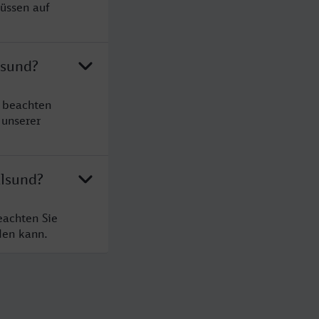
müssen auf
lsund?
e beachten
 unserer
alsund?
eachten Sie
den kann.