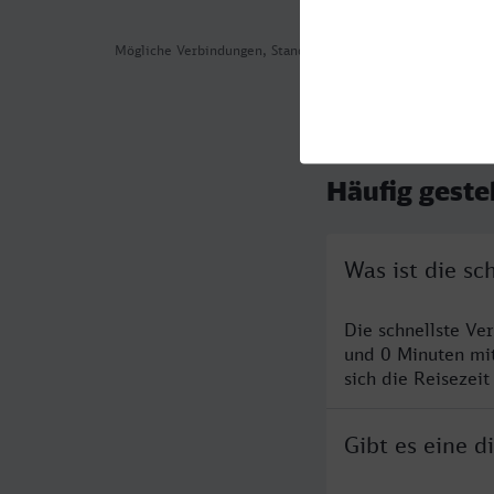
Mögliche Verbindungen, Stand: 2026-07-31 02:11
Häufig geste
Was ist die sc
Die schnellste Ve
und 0 Minuten mi
sich die Reisezeit
Gibt es eine 