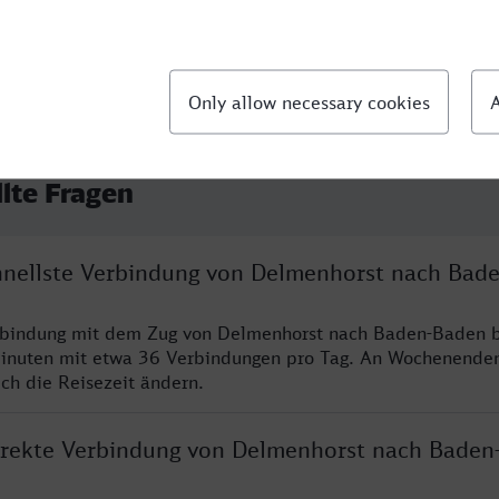
llte Fragen
chnellste Verbindung von Delmenhorst nach Bad
erbindung mit dem Zug von Delmenhorst nach Baden-Baden b
inuten mit etwa 36 Verbindungen pro Tag. An Wochenende
ich die Reisezeit ändern.
direkte Verbindung von Delmenhorst nach Baden