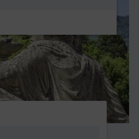
Metanavigatio