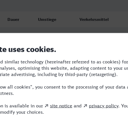
Dauer
Umstiege
Verkehrsmittel
5:55
2
NWB,ICE
6:19
1
ICE
10:18
3
RE,ICE