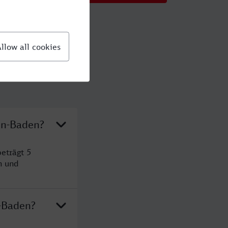
en-Baden?
eträgt 5
n und
-Baden?