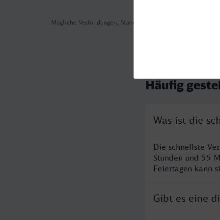
Mögliche Verbindungen, Stand: 2026-08-09 01:36
Häufig geste
Was ist die s
Die schnellste V
Stunden und 55 M
Feiertagen kann s
Gibt es eine 