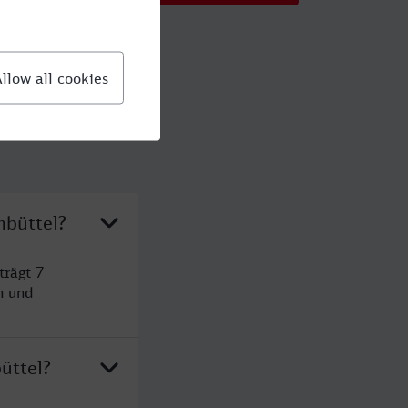
nbüttel?
trägt 7
n und
üttel?