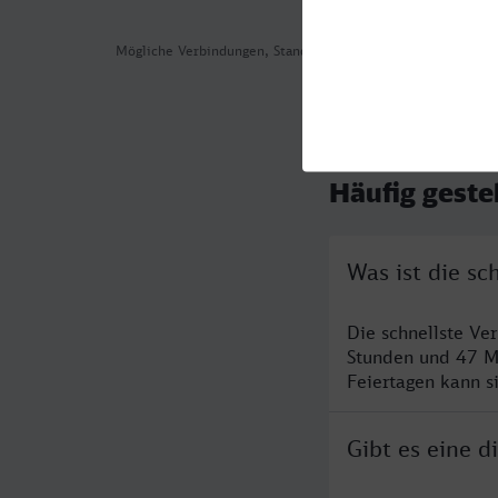
Mögliche Verbindungen, Stand: 2026-08-05 00:48
Häufig geste
Was ist die s
Die schnellste Ve
Stunden und 47 M
Feiertagen kann s
Gibt es eine 