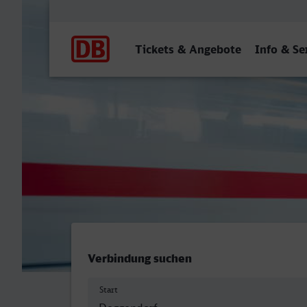
Hauptnavigation
Tickets & Angebote
Info & Se
Deggendorf Hbf - Wolfenb
Verbindung suchen
Start