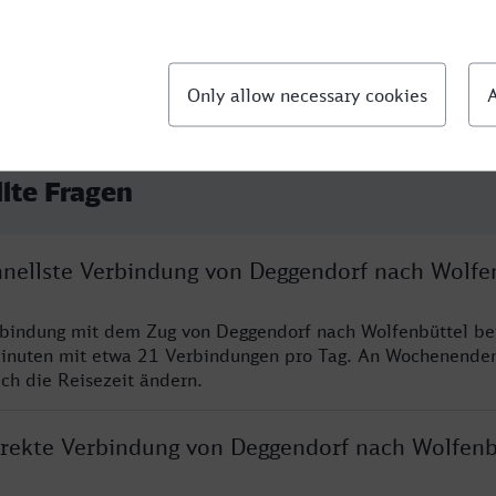
llte Fragen
chnellste Verbindung von Deggendorf nach Wolfe
rbindung mit dem Zug von Deggendorf nach Wolfenbüttel be
inuten mit etwa 21 Verbindungen pro Tag. An Wochenende
ich die Reisezeit ändern.
direkte Verbindung von Deggendorf nach Wolfenb