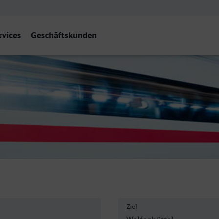
rvices
Geschäftskunden
üttel
Ziel