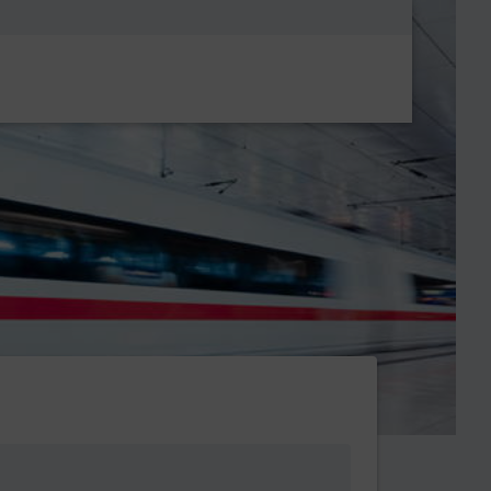
Metanavigatio