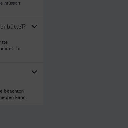
ie müssen
fenbüttel?
itte
heidet. In
te beachten
cheiden kann.