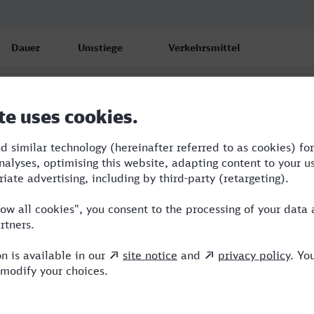
Dauer
Umstiege
Verkehrsmittel
7:47
5
BUS,RE,WBA,ICE,ERX
7:47
5
BUS,RE,WBA,ICE,ERX
11:23
7
RB,BUS,RE,WBA,ENO,ICE