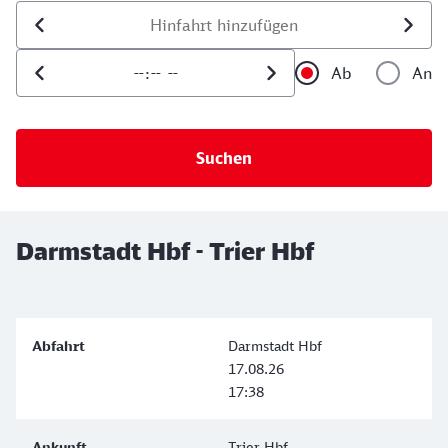
Datum der Hinfahrt
Uhrzeit der Hinfahrt
Ab
An
Uhrzeit als 
Uh
Darmstadt Hbf - Trier Hbf
Darmstadt Hbf
17.08.26
17:38
Trier Hbf