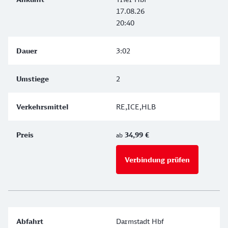
17.08.26
20:40
3:02
2
RE,ICE,HLB
34,99 €
ab
Verbindung prüfen
für Preise 
Darmstadt Hbf