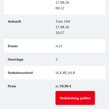
17.08.26
06:12
Trier Hbf
17.08.26
10:27
4:15
2
VLX,RE,HLB
59,90 €
ab
Verbindung prüfen
für Preise 