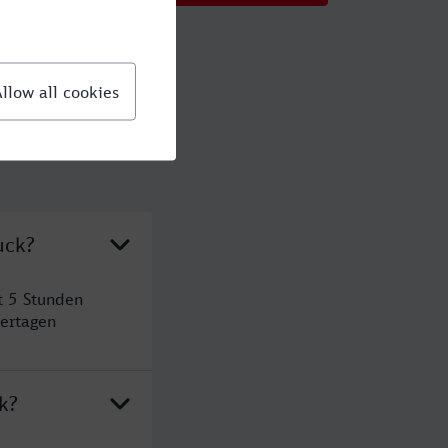
uck?
t 5 Stunden
ertagen
k?