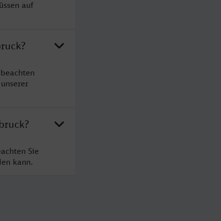
üssen auf
bruck?
 beachten
 unserer
sbruck?
eachten Sie
den kann.