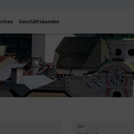
rvices
Geschäftskunden
 Hbf
Ziel