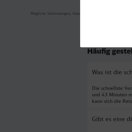
Mögliche Verbindungen, Stand: 2026-08-04 06:24
Häufig geste
Was ist die s
Die schnellste Ve
und 43 Minuten m
kann sich die Rei
Gibt es eine 