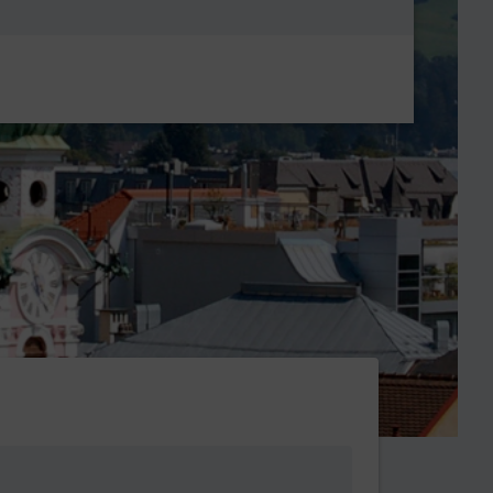
Metanavigatio