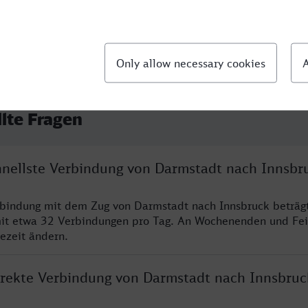
llte Fragen
chnellste Verbindung von Darmstadt nach Innsbr
rbindung mit dem Zug von Darmstadt nach Innsbruck beträg
it etwa 32 Verbindungen pro Tag. An Wochenenden und Fei
sezeit ändern.
direkte Verbindung von Darmstadt nach Innsbruc