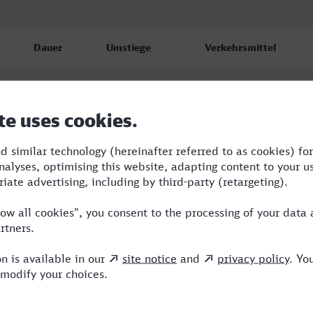
Dauer
Umstiege
Verkehrsmittel
5:43
2
RJ,ICE,HLB
5:43
2
RJ,ICE,HLB
9:38
4
BRB,REX,ICE