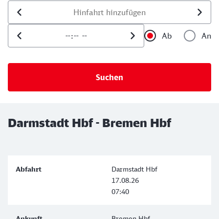
Datum der Hinfahrt
Uhrzeit der Hinfahrt
Ab
An
Uhrzeit als 
Uh
Darmstadt Hbf - Bremen Hbf
Darmstadt Hbf
17.08.26
07:40
Bremen Hbf