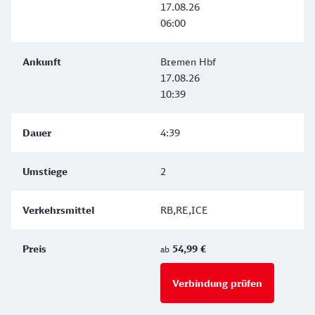
17.08.26
06:00
Bremen Hbf
17.08.26
10:39
4:39
2
RB,RE,ICE
54,99 €
ab
Verbindung prüfen
für Preise 