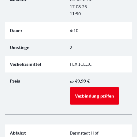
17.08.26
11:50
4:10
2
FLX,ICE,IC
49,99 €
ab
Verbindung prüfen
für Preise 
Darmstadt Hbf