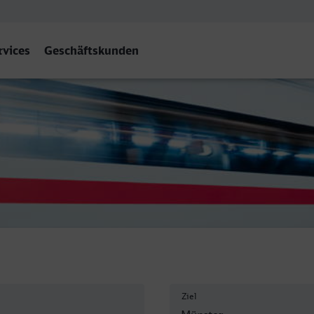
rvices
Geschäftskunden
f) Hbf
Ziel