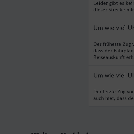
Leider gibt es ke
dieser Strecke mi
Um wie viel U
Der früheste Zug 
dass der Fahrplan
Reiseauskunft erha
Um wie viel U
Der letzte Zug vo
auch hier, dass d