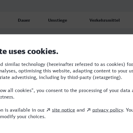
Dauer
Umstiege
Verkehrsmittel
2:49
2
EVB,RE,ICE
3:51
1
ICE,DB
3:51
1
ICE,DB