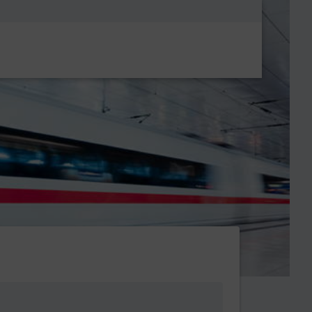
Metanavigatio