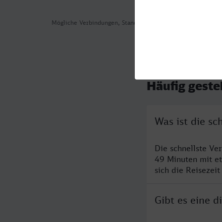
Mögliche Verbindungen, Stand: 2026-08-04 09:06
Häufig geste
Was ist die s
Die schnellste Ve
49 Minuten mit e
sich die Reisezeit
Gibt es eine 