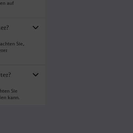
sen auf
ter?
achten Sie,
erer
ter?
hten Sie
den kann.