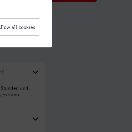
r?
 Stunden und
gen kann