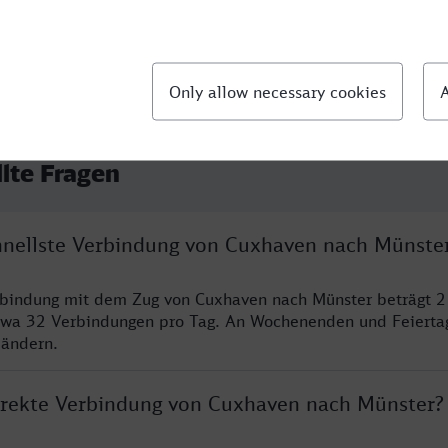
llte Fragen
chnellste Verbindung von Cuxhaven nach Münste
rbindung mit dem Zug von Cuxhaven nach Münster beträgt 2
twa 32 Verbindungen pro Tag. An Wochenenden und Feierta
 ändern.
direkte Verbindung von Cuxhaven nach Münster?