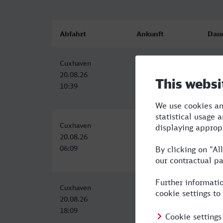
Abfahrt
Ankunft
Dau
Cuxhaven
Köln Hbf
4:35
20.08.26
20.08.26
10:39
15:14
Cuxhaven
Köln Hbf
5:36
20.08.26
20.08.26
06:09
11:45
Cuxhaven
Köln Hbf
6:04
20.08.26
21.08.26
18:09
00:13