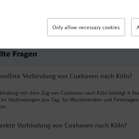
llte Fragen
chnellste Verbindung von Cuxhaven nach Köln?
rbindung mit dem Zug von Cuxhaven nach Köln beträgt 4 St
 34 Verbindungen pro Tag. An Wochenenden und Feiertagen 
ern.
direkte Verbindung von Cuxhaven nach Köln?