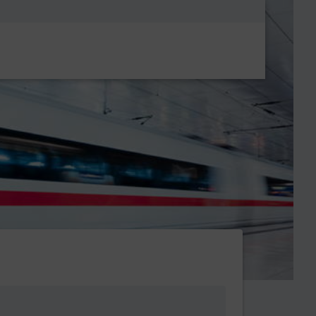
Metanavigatio