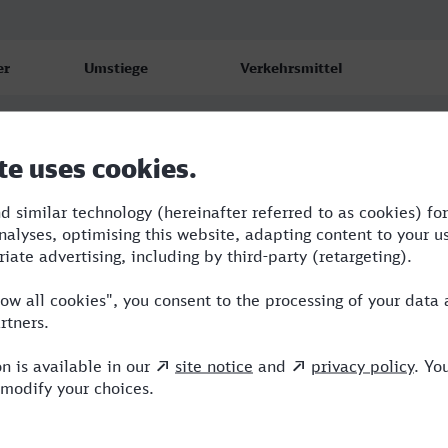
er
Umstiege
Verkehrsmittel
2
EVB,RE,ICE
1
ICE,DB
2
ICE,NX,DB