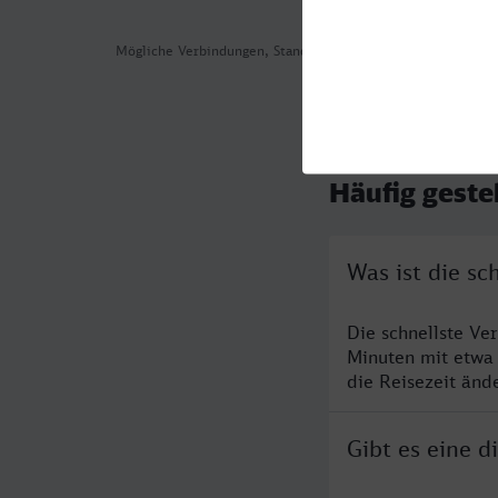
Mögliche Verbindungen, Stand: 2026-08-06 02:55
Häufig geste
Was ist die s
Die schnellste Ve
Minuten mit etwa
die Reisezeit änd
Gibt es eine 