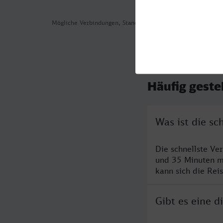
Mögliche Verbindungen, Stand: 2026-08-03 14:54
Häufig geste
Was ist die sc
Die schnellste Ve
und 35 Minuten m
kann sich die Rei
Gibt es eine d