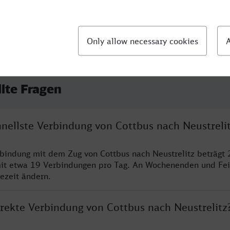
llte Fragen
hnellste Verbindung von Cottbus nach Neustreli
rbindung mit dem Zug von Cottbus nach Neustrelitz beträgt 
it etwa 19 Verbindungen pro Tag. An Wochenenden und Fei
sezeit ändern.
irekte Verbindung von Cottbus nach Neustrelitz