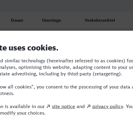
Dauer
Umstiege
Verkehrsmittel
2:35
1
RE,IC
2:56
1
RE
2:56
1
RE