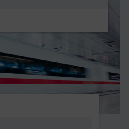
Metanavigatio