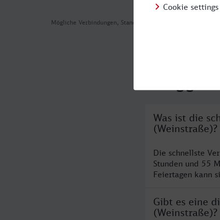
Mögliche Verbindungen, Stand: 2026-08-02 01:26
Häufig geste
Was ist die s
(Weinstraße)?
Die schnellste Ve
Stunden und 55 M
Feiertagen kann s
Gibt es eine 
(Weinstraße)?