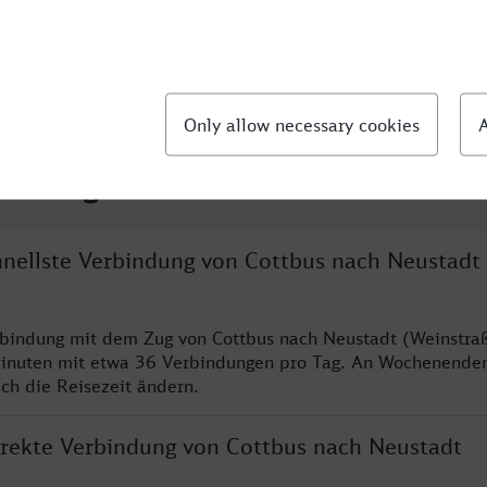
llte Fragen
chnellste Verbindung von Cottbus nach Neustadt
rbindung mit dem Zug von Cottbus nach Neustadt (Weinstraß
inuten mit etwa 36 Verbindungen pro Tag. An Wochenende
ich die Reisezeit ändern.
direkte Verbindung von Cottbus nach Neustadt