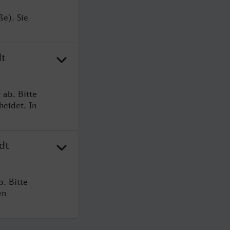
ße). Sie
dt
 ab. Bitte
heidet. In
dt
. Bitte
en