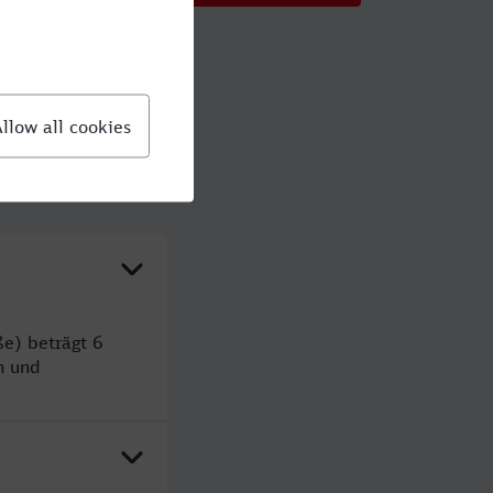
e) beträgt 6
n und