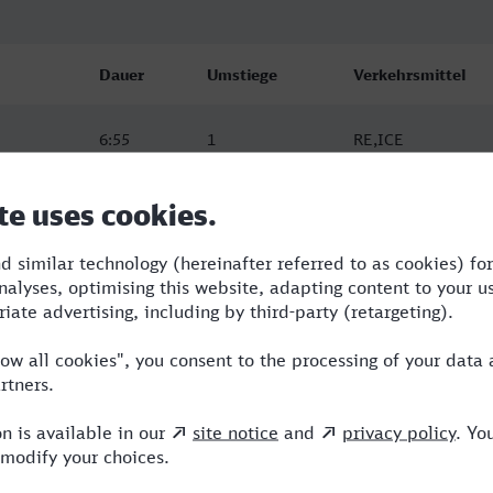
Dauer
Umstiege
Verkehrsmittel
6:55
1
RE,ICE
6:55
1
RE,ICE
12:42
5
RB,RE,VLX,ICE