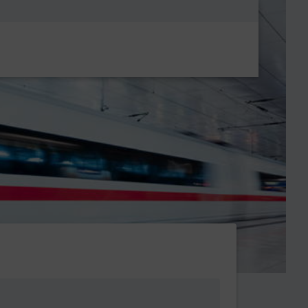
Metanavigatio