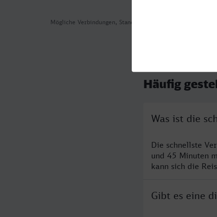
Mögliche Verbindungen, Stand: 2026-08-01 01:30
Häufig geste
Was ist die s
Die schnellste Ve
und 45 Minuten m
kann sich die Rei
Gibt es eine 