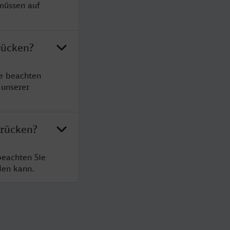
 müssen auf
rücken?
te beachten
 unserer
brücken?
beachten Sie
den kann.