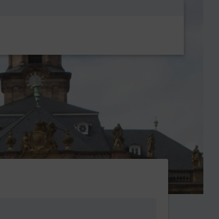
Metanavigatio