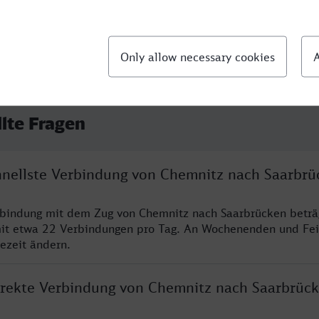
llte Fragen
chnellste Verbindung von Chemnitz nach Saarbrü
rbindung mit dem Zug von Chemnitz nach Saarbrücken beträ
it etwa 22 Verbindungen pro Tag. An Wochenenden und Fei
sezeit ändern.
direkte Verbindung von Chemnitz nach Saarbrüc