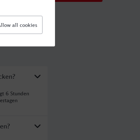
cken?
gt 6 Stunden
ertagen
ken?