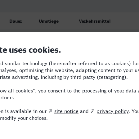
Dauer
Umstiege
Verkehrsmittel
6:45
2
ICE,MRB
7:39
4
RE,VLX,ICE,MRB
13:10
5
RB,BUS,RE,ICE,MRB,VIA