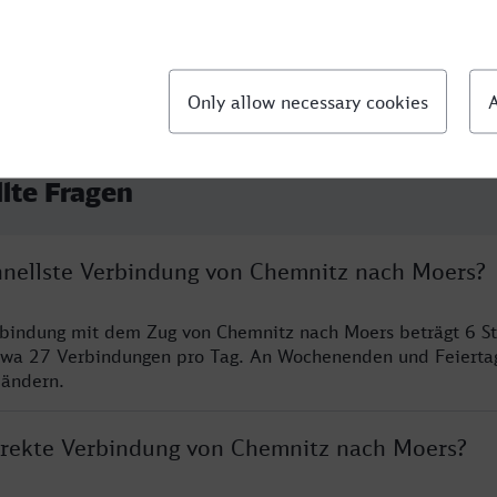
llte Fragen
chnellste Verbindung von Chemnitz nach Moers?
rbindung mit dem Zug von Chemnitz nach Moers beträgt 6 S
twa 27 Verbindungen pro Tag. An Wochenenden und Feierta
 ändern.
direkte Verbindung von Chemnitz nach Moers?