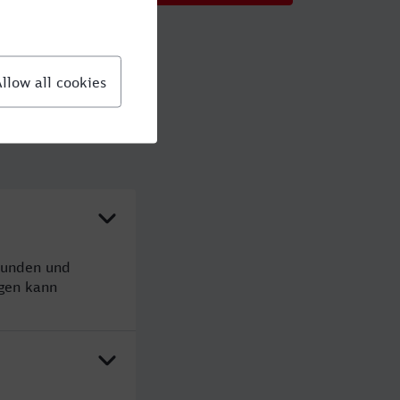
tunden und
gen kann