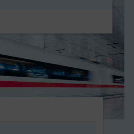
Metanavigatio