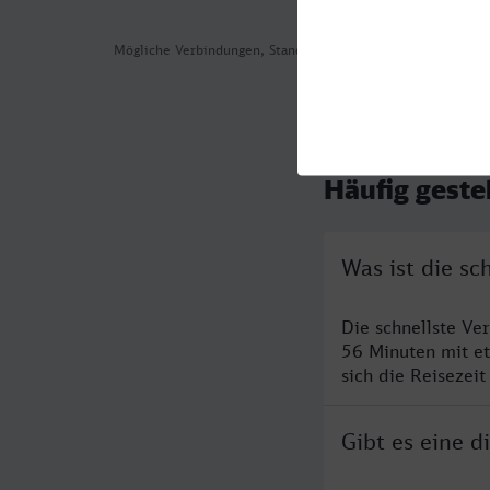
Mögliche Verbindungen, Stand: 2026-08-03 17:58
Häufig geste
Was ist die s
Die schnellste Ve
56 Minuten mit e
sich die Reisezeit
Gibt es eine 