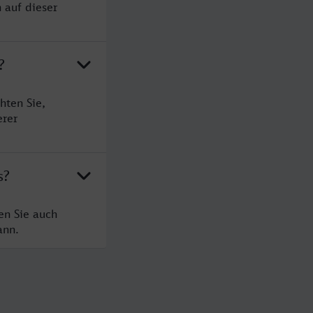
 auf dieser
?
hten Sie,
erer
s?
en Sie auch
ann.