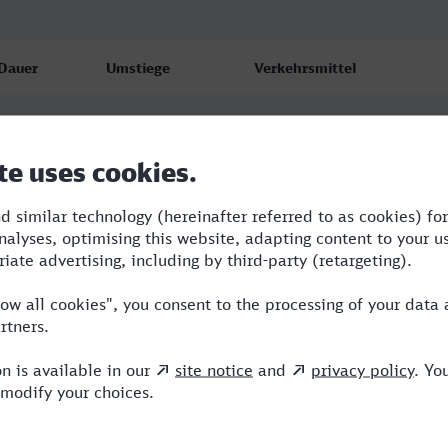
Dauer
Umstiege
Verkehrsmittel
6:56
3
RRB,ICE,IC,MRB
6:56
4
RRB,ICE,MRB
11:31
4
RRB,ICE,MRB