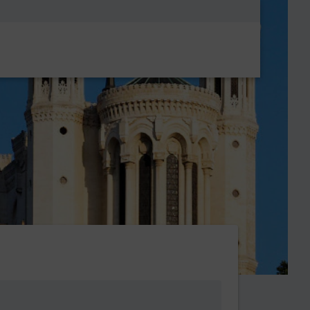
Metanavigatio