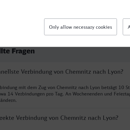
llte Fragen
chnellste Verbindung von Chemnitz nach Lyon?
rbindung mit dem Zug von Chemnitz nach Lyon beträgt 10 S
twa 14 Verbindungen pro Tag. An Wochenenden und Feierta
 ändern.
direkte Verbindung von Chemnitz nach Lyon?