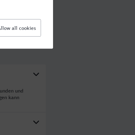
tunden und
gen kann