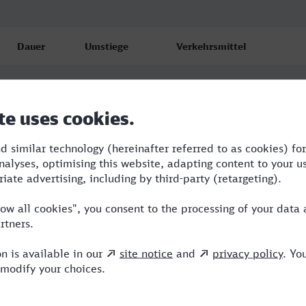
Dauer
Umstiege
Verkehrsmittel
10:27
2
TGV,ICE,MRB
12:23
3
TGV,ICE,MRB
14:25
6
SWE,TGV,RE,ICE,MRB