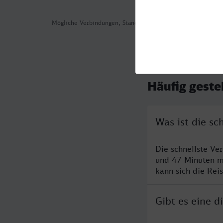
Mögliche Verbindungen, Stand: 2026-08-06 02:25
Häufig geste
Was ist die s
Die schnellste Ve
und 47 Minuten m
kann sich die Rei
Gibt es eine 