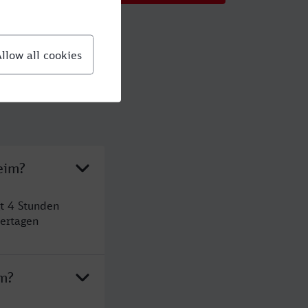
eim?
t 4 Stunden
ertagen
im?