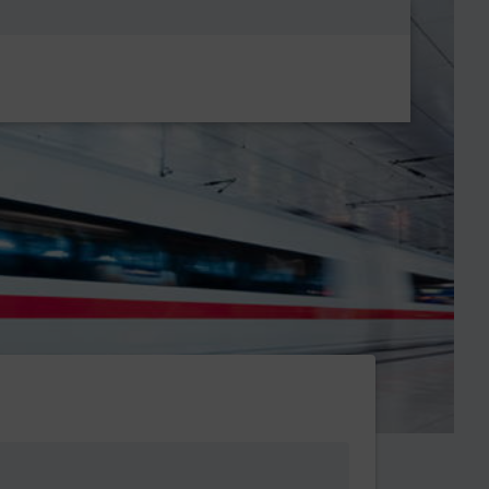
Metanavigatio