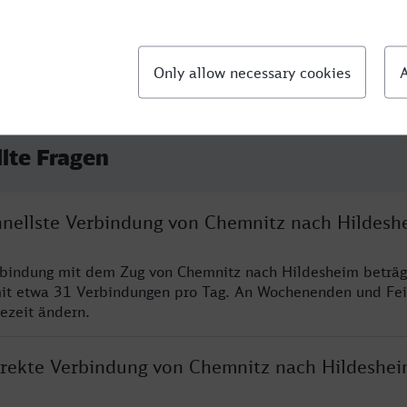
llte Fragen
chnellste Verbindung von Chemnitz nach Hildesh
rbindung mit dem Zug von Chemnitz nach Hildesheim beträg
it etwa 31 Verbindungen pro Tag. An Wochenenden und Fei
sezeit ändern.
direkte Verbindung von Chemnitz nach Hildeshe