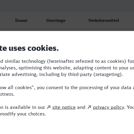
Dauer
Umstiege
Verkehrsmittel
4:47
3
IC,ICE,MRB
5:04
3
RE,ICE,MRB
9:43
3
ICE,ERX,MRB