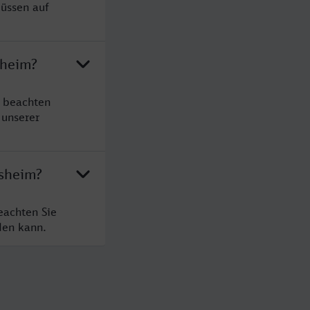
müssen auf
sheim?
e beachten
 unserer
esheim?
eachten Sie
den kann.