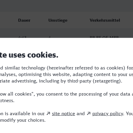
Dauer
Umstiege
Verkehrsmittel
4:43
4
RB,RE,OE,MRB
4:56
2
RB,RE
5:18
2
RB,RE,MRB