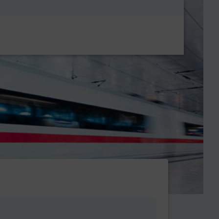
Metanavigatio