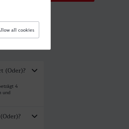
rt (Oder)?
eträgt 4
n und
 (Oder)?