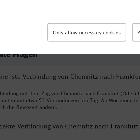
llte Fragen
chnellste Verbindung von Chemnitz nach Frankfu
rbindung mit dem Zug von Chemnitz nach Frankfurt (Oder) b
inuten mit etwa 52 Verbindungen pro Tag. An Wochenende
ich die Reisezeit ändern.
direkte Verbindung von Chemnitz nach Frankfurt