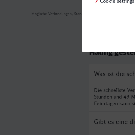
Mögliche Verbindungen, Stand: 2026-08-05 02:57
Häufig geste
Was ist die s
Die schnellste Ve
Stunden und 43 M
Feiertagen kann s
Gibt es eine 