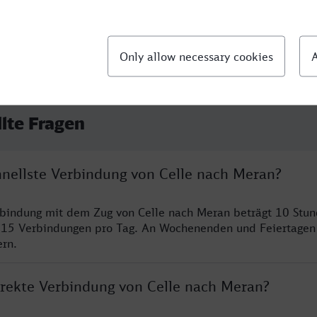
llte Fragen
hnellste Verbindung von Celle nach Meran?
rbindung mit dem Zug von Celle nach Meran beträgt 10 Stu
 15 Verbindungen pro Tag. An Wochenenden und Feiertagen 
ern.
direkte Verbindung von Celle nach Meran?