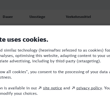
Dauer
Umstiege
Verkehrsmittel
10:28
3
R,RE,RJ,ICE
10:28
3
R,RE,RJ,ICE
12:35
2
R,RJ,ICE