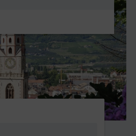
Metanavigatio