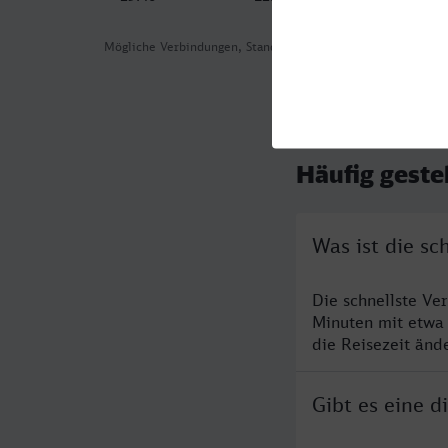
Mögliche Verbindungen, Stand: 2026-08-03 17:17
Häufig geste
Was ist die sc
Die schnellste Ve
Minuten mit etwa
die Reisezeit änd
Gibt es eine 