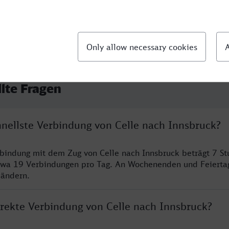
llte Fragen
hnellste Verbindung von Celle nach Innsbruck?
rbindung mit dem Zug von Celle nach Innsbruck beträgt 7 S
twa 19 Verbindungen pro Tag. An Wochenenden und Feierta
 ändern.
irekte Verbindung von Celle nach Innsbruck?