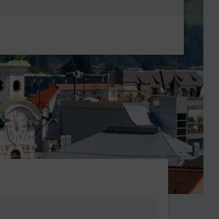
Metanavigatio