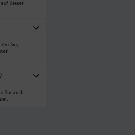
 auf dieser
?
ten Sie,
erer
?
en Sie auch
ann.