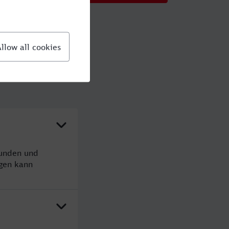
tunden und
gen kann