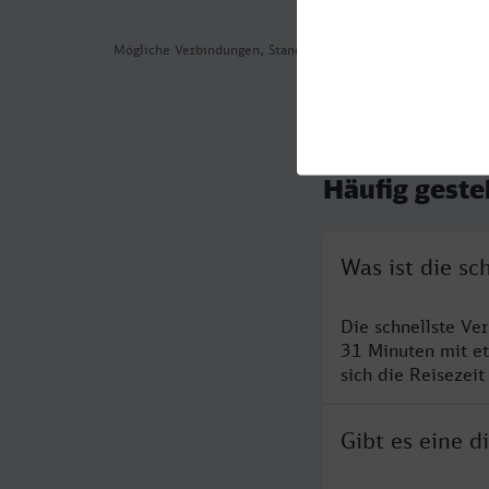
Mögliche Verbindungen, Stand: 2026-08-05 02:47
Häufig geste
Was ist die sc
Die schnellste Ve
31 Minuten mit e
sich die Reisezeit
Gibt es eine d