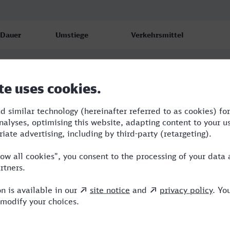
Dauer
Umstiege
Verkehrsmittel
7:31
2
RE,RJ,ICE
7:31
2
RE,RJ,ICE
11:53
4
BRB,REX,ME,ICE