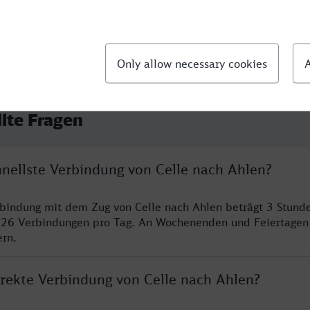
llte Fragen
hnellste Verbindung von Celle nach Ahlen?
rbindung mit dem Zug von Celle nach Ahlen beträgt 3 Stund
 26 Verbindungen pro Tag. An Wochenenden und Feiertagen 
ern.
irekte Verbindung von Celle nach Ahlen?