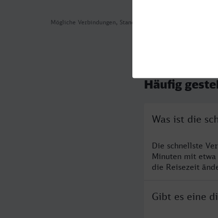
Mögliche Verbindungen, Stand: 2026-08-03 02:17
Häufig geste
Was ist die sc
Die schnellste Ve
Minuten mit etwa
die Reisezeit änd
Gibt es eine d