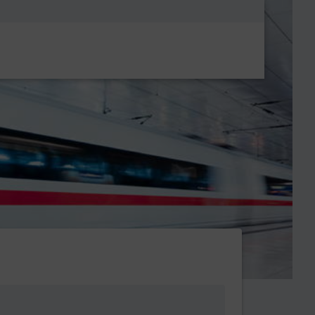
Metanavigatio