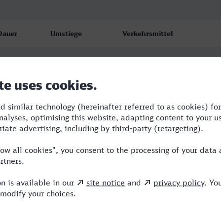
Dauer
Umstiege
Verkehrsmittel
3:08
2
ERB,ME,ICE
3:38
3
BUS,WFB,ERB,ICE
3:08
2
ERB,ME,ICE