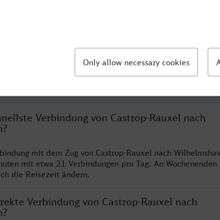
llte Fragen
chnellste Verbindung von Castrop-Rauxel nach
n?
rbindung mit dem Zug von Castrop-Rauxel nach Wilhelmshav
nuten mit etwa 21 Verbindungen pro Tag. An Wochenenden
ich die Reisezeit ändern.
direkte Verbindung von Castrop-Rauxel nach
n?