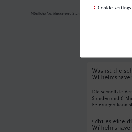
Mögliche Verbindungen, Stand: 2026-08-05 02:17
Häufig geste
Was ist die s
Wilhelmshave
Die schnellste Ve
Stunden und 6 Mi
Feiertagen kann s
Gibt es eine 
Wilhelmshave