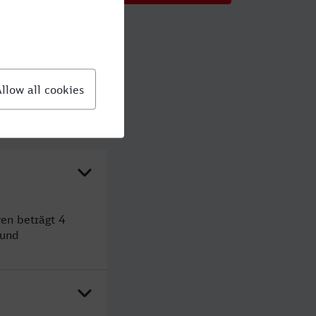
en beträgt 4
 und