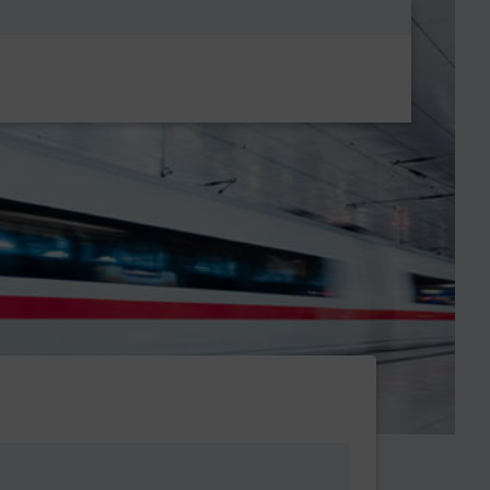
Metanavigatio