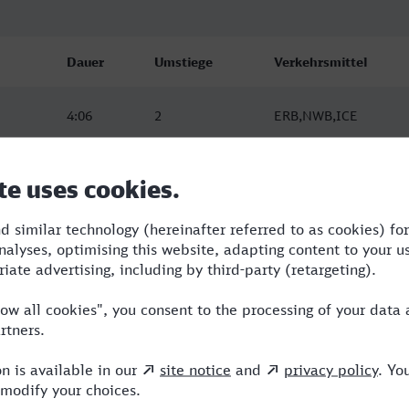
Dauer
Umstiege
Verkehrsmittel
4:06
2
ERB,NWB,ICE
4:37
2
ERB,NWB,ICE
5:29
3
BUS,ERB,NWB,ICE