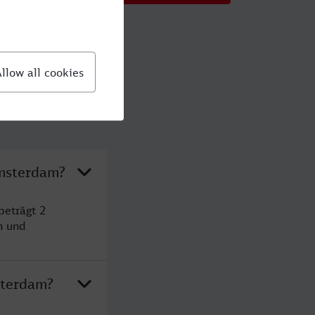
Amsterdam?
beträgt 2
n und
sterdam?