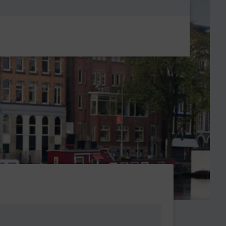
Metanavigatio