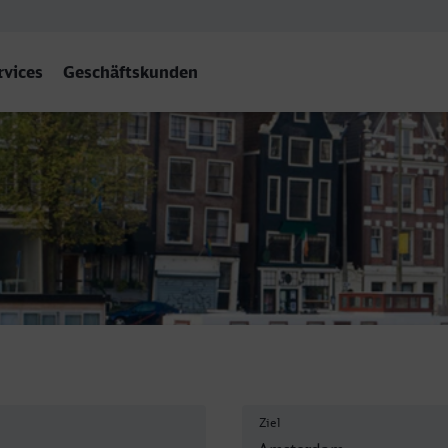
rvices
Geschäftskunden
terdam Centraal
Ziel