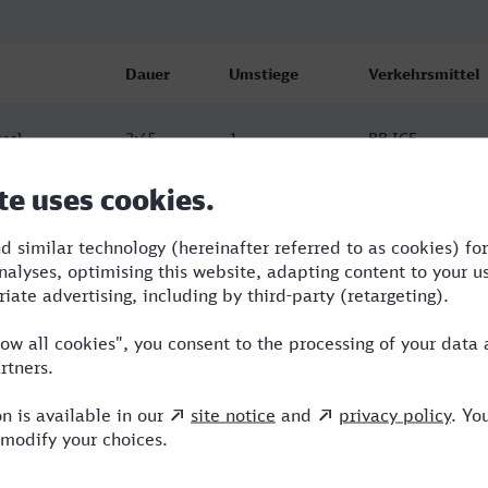
Dauer
Umstiege
Verkehrsmittel
aal
2:45
1
RB,ICE
aal
2:48
1
RB,ICE
aal
2:45
1
RB,ICE