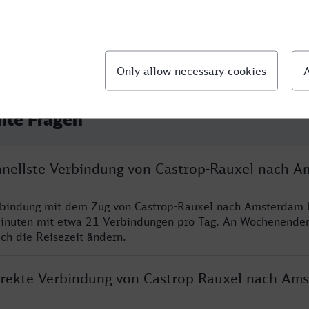
llte Fragen
chnellste Verbindung von Castrop-Rauxel nach 
erbindung mit dem Zug von Castrop-Rauxel nach Amsterdam 
inuten mit etwa 21 Verbindungen pro Tag. An Wochenende
ich die Reisezeit ändern.
direkte Verbindung von Castrop-Rauxel nach Am