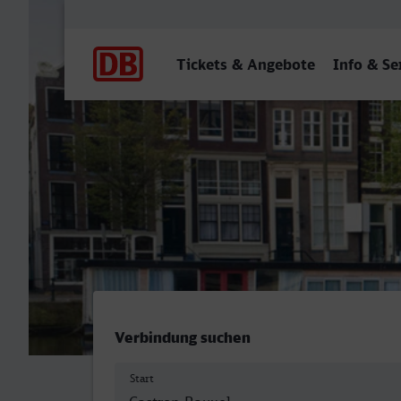
Hauptnavigation
Tickets & Angebote
Info & Se
Castrop-Rauxel Hbf - Ams
Verbindung suchen
Start