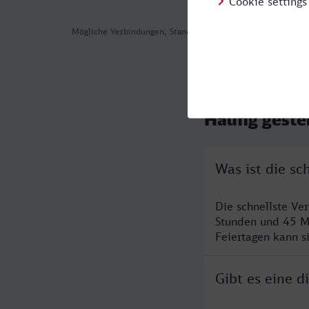
Mögliche Verbindungen, Stand: 2026-08-05 08:51
Häufig geste
Was ist die s
Die schnellste V
Stunden und 45 M
Feiertagen kann s
Gibt es eine 