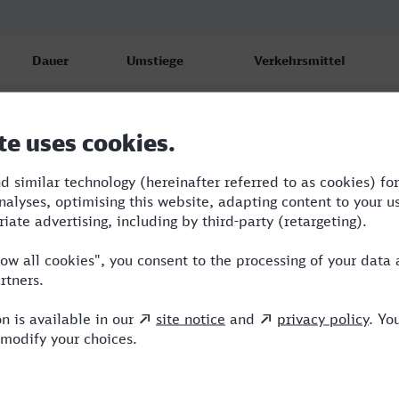
Dauer
Umstiege
Verkehrsmittel
3:09
2
ENO,ICE,NX
3:21
3
RB,NWB,NX
3:29
1
ICE,NX