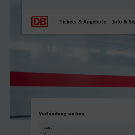
Hauptnavigation
Tickets & Angebote
Info & Se
Braunschweig Hbf - Lippst
Verbindung suchen
Start