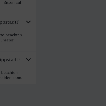
e müssen auf
ippstadt?
tte beachten
 unserer
ippstadt?
e beachten
cheiden kann.