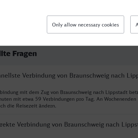
llte Fragen
chnellste Verbindung von Braunschweig nach Lip
rbindung mit dem Zug von Braunschweig nach Lippstadt bet
nuten mit etwa 59 Verbindungen pro Tag. An Wochenenden
ich die Reisezeit ändern.
direkte Verbindung von Braunschweig nach Lipps