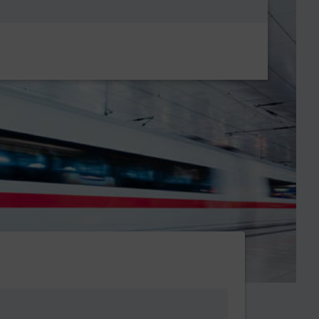
Metanavigatio