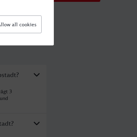
pstadt?
rägt 3
 und
tadt?