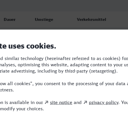
Dauer
Umstiege
Verkehrsmittel
5:21
1
RRB,ICE
7:33
2
RRB,RE,ICE
6:59
3
RRB,RE,NX,ICE