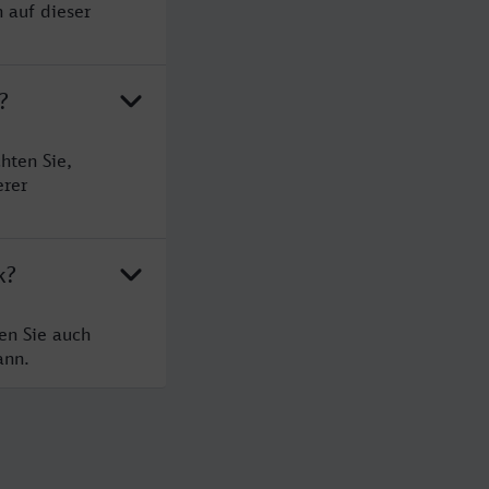
 auf dieser
?
hten Sie,
erer
k?
en Sie auch
ann.