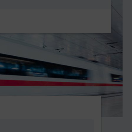
Metanavigatio