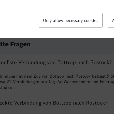
llte Fragen
chnellste Verbindung von Bottrop nach Rostock?
rbindung mit dem Zug von Bottrop nach Rostock beträgt 5 
twa 22 Verbindungen pro Tag. An Wochenenden und Feierta
 ändern.
direkte Verbindung von Bottrop nach Rostock?